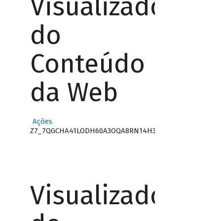
Visualizador
do
Conteúdo
da Web
Ações
Z7_7QGCHA41LODH60A3OQA8RN14H3
Visualizador