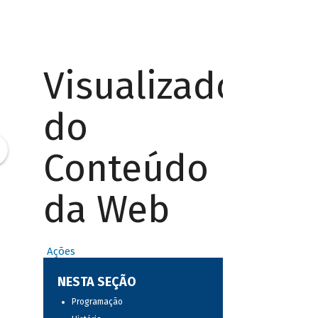
Visualizador
do
Conteúdo
da Web
Ações
NESTA SEÇÃO
Programação