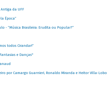
 Antiga da UFF
ela Época”
o - “Música Brasileira: Erudita ou Popular?”
mos todos Cirandar!”
Fantasias e Danças"
Canaud
leiro por Camargo Guarnieri, Ronaldo Miranda e Heitor Villa-Lobo