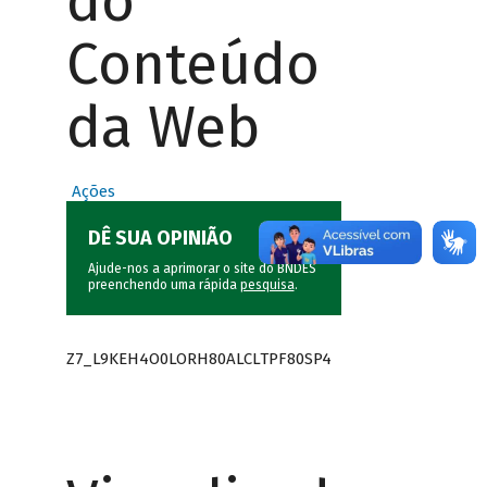
do
Conteúdo
da Web
Ações
DÊ SUA OPINIÃO
Ajude-nos a aprimorar o site do BNDES
preenchendo uma rápida
pesquisa
.
Z7_L9KEH4O0LORH80ALCLTPF80SP4