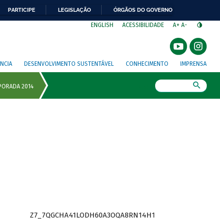
PARTICIPE
LEGISLAÇÃO
ÓRGÃOS DO GOVERNO
⁣
ENGLISH
ACESSIBILIDADE
A+
A-
NCIA
DESENVOLVIMENTO SUSTENTÁVEL
CONHECIMENTO
IMPRENSA
Busca
Z7_7QGCHA41LODH60A3OQA8RN14H1