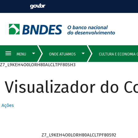
Z7_L9KEH4O0LORH80ALCLTPF80SH3
Visualizador do 
Ações
Z7_L9KEH4O0LORH80ALCLTPF80S92