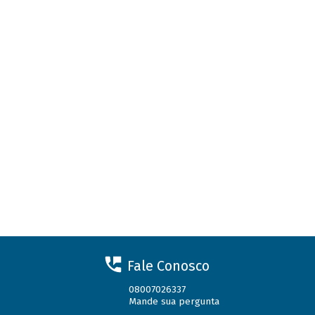
Fale Conosco
08007026337
Mande sua pergunta