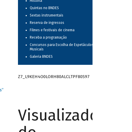
História
Quintas no BNDES
Sextas instrumentais
Reserva de ingressos
Filmes e festivais de cinema
Receba a programação
Concursos para Escolha de Espetáculos
Musicais
Galeria BNDES
Z7_L9KEH4O0LORH80ALCLTPF80S97
s”
Visualizador