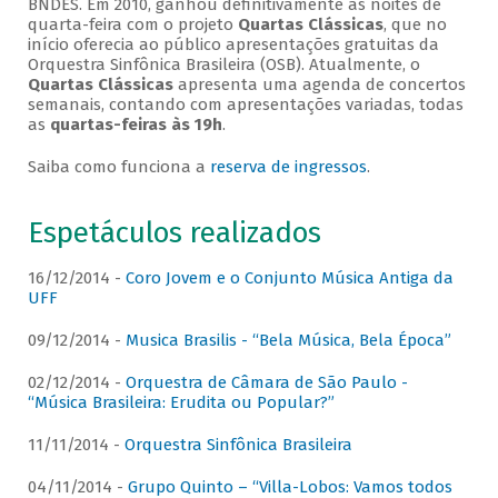
BNDES. Em 2010, ganhou definitivamente as noites de
quarta-feira com o projeto
Quartas Clássicas
, que no
início oferecia ao público apresentações gratuitas da
Orquestra Sinfônica Brasileira (OSB). Atualmente, o
Quartas Clássicas
apresenta uma agenda de concertos
semanais, contando com apresentações variadas, todas
as
quartas-feiras às 19h
.
Saiba como funciona a
reserva de ingressos
.
Espetáculos realizados
16/12/2014 -
Coro Jovem e o Conjunto Música Antiga da
UFF
09/12/2014 -
Musica Brasilis - “Bela Música, Bela Época”
02/12/2014 -
Orquestra de Câmara de São Paulo -
“Música Brasileira: Erudita ou Popular?”
11/11/2014 -
Orquestra Sinfônica Brasileira
04/11/2014 -
Grupo Quinto – “Villa-Lobos: Vamos todos