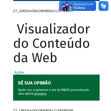
Z7_L9KEH4O0LORH80ALCLTPF80S97
Visualizador
do Conteúdo
da Web
Ações
DÊ SUA OPINIÃO
Ajude-nos a aprimorar o site do BNDES preenchendo
uma rápida
pesquisa
.
Z7_L9KEH4O0LORH80ALCLTPF80SP4