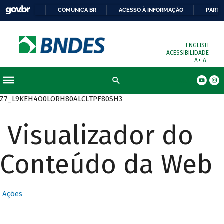
COMUNICA BR
ACESSO À INFORMAÇÃO
PARTI
ENGLISH
ACESSIBILIDADE
A+
A-
Busca
Z7_L9KEH4O0LORH80ALCLTPF80SH3
Visualizador do
Conteúdo da Web
Ações