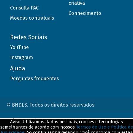
criativa
Consulta PAC
Conhecimento
Moedas contratuais
Redes Sociais
YouTube
Instagram
Ajuda
Perguntas frequentes
© BNDES. Todos os direitos reservados
ConteÃºdo complementar
Aviso: Utilizamos dados pessoais, cookies e tecnologias
semelhantes de acordo com nossos
Termos de Uso e Política de
${title}
${badge}
Privacidade
. Ao continuar navegando, você concorda com estas