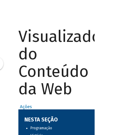
Visualizador
do
Conteúdo
da Web
Ações
NESTA SEÇÃO
Programação