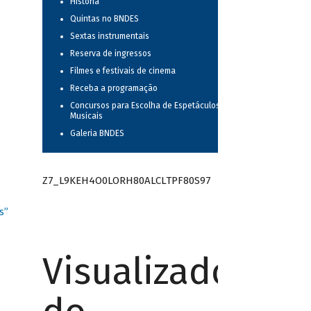
História
Quintas no BNDES
Sextas instrumentais
Reserva de ingressos
Filmes e festivais de cinema
Receba a programação
Concursos para Escolha de Espetáculos
Musicais
Galeria BNDES
Z7_L9KEH4O0LORH80ALCLTPF80S97
s”
Visualizador