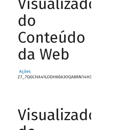
Visualizador
do
Conteúdo
da Web
Ações
Z7_7QGCHA41LODH60A3OQA8RN14H3
Visualizador