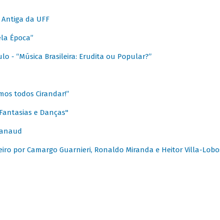
 Antiga da UFF
ela Época”
o - “Música Brasileira: Erudita ou Popular?”
mos todos Cirandar!”
Fantasias e Danças"
Canaud
leiro por Camargo Guarnieri, Ronaldo Miranda e Heitor Villa-Lobo