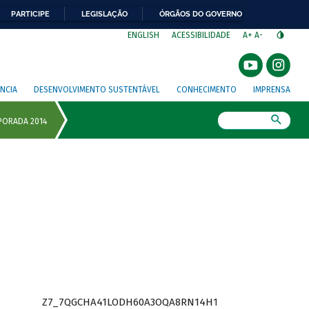
PARTICIPE
LEGISLAÇÃO
ÓRGÃOS DO GOVERNO
⁣
ENGLISH
ACESSIBILIDADE
A+
A-
NCIA
DESENVOLVIMENTO SUSTENTÁVEL
CONHECIMENTO
IMPRENSA
Busca
Z7_7QGCHA41LODH60A3OQA8RN14H1