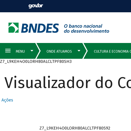
Z7_L9KEH4O0LORH80ALCLTPF80SH3
Visualizador do 
Ações
Z7_L9KEH4O0LORH80ALCLTPF80S92