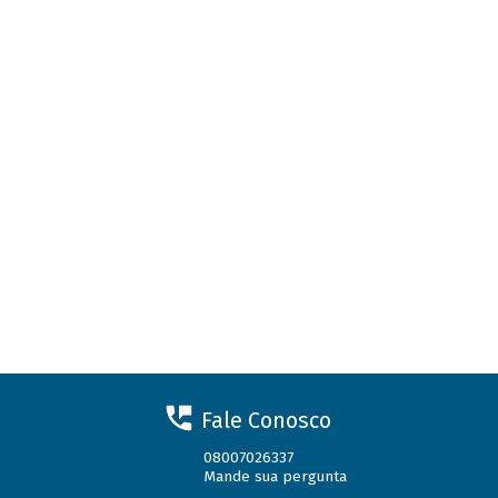
Fale Conosco
08007026337
Mande sua pergunta