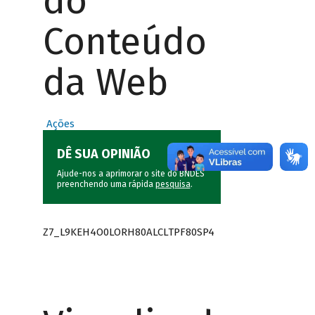
do
Conteúdo
da Web
Ações
DÊ SUA OPINIÃO
Ajude-nos a aprimorar o site do BNDES
preenchendo uma rápida
pesquisa
.
Z7_L9KEH4O0LORH80ALCLTPF80SP4