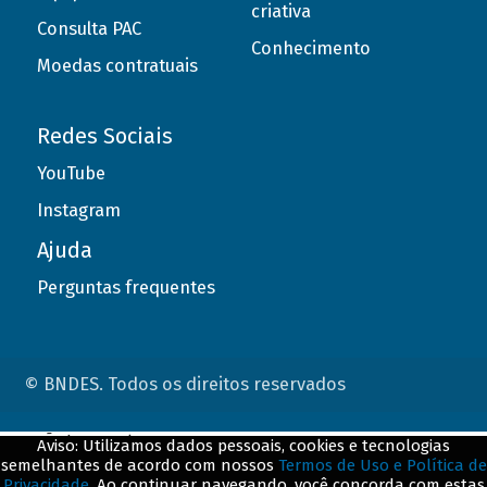
criativa
Consulta PAC
Conhecimento
Moedas contratuais
Redes Sociais
YouTube
Instagram
Ajuda
Perguntas frequentes
© BNDES. Todos os direitos reservados
ConteÃºdo complementar
Aviso: Utilizamos dados pessoais, cookies e tecnologias
semelhantes de acordo com nossos
Termos de Uso e Política de
${title}
${badge}
Privacidade
. Ao continuar navegando, você concorda com estas