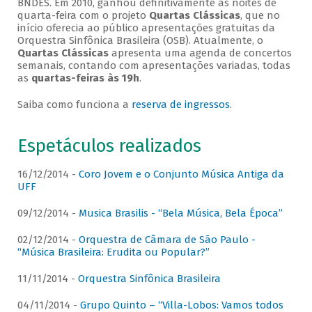
BNDES. Em 2010, ganhou definitivamente as noites de
quarta-feira com o projeto
Quartas Clássicas
, que no
início oferecia ao público apresentações gratuitas da
Orquestra Sinfônica Brasileira (OSB). Atualmente, o
Quartas Clássicas
apresenta uma agenda de concertos
semanais, contando com apresentações variadas, todas
as
quartas-feiras às 19h
.
Saiba como funciona a
reserva de ingressos
.
Espetáculos realizados
16/12/2014 -
Coro Jovem e o Conjunto Música Antiga da
UFF
09/12/2014 -
Musica Brasilis - “Bela Música, Bela Época”
02/12/2014 -
Orquestra de Câmara de São Paulo -
“Música Brasileira: Erudita ou Popular?”
11/11/2014 -
Orquestra Sinfônica Brasileira
04/11/2014 -
Grupo Quinto – “Villa-Lobos: Vamos todos