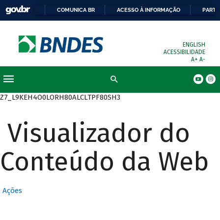
COMUNICA BR
ACESSO À INFORMAÇÃO
PARTI
ENGLISH
ACESSIBILIDADE
A+
A-
Busca
Z7_L9KEH4O0LORH80ALCLTPF80SH3
Visualizador do
Conteúdo da Web
Ações