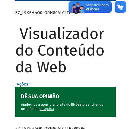
Z7_L9KEH4O0LORH80ALCLTPF80S97
Visualizador
do Conteúdo
da Web
Ações
DÊ SUA OPINIÃO
Ajude-nos a aprimorar o site do BNDES preenchendo
uma rápida
pesquisa
.
Z7_L9KEH4O0LORH80ALCLTPF80SP4