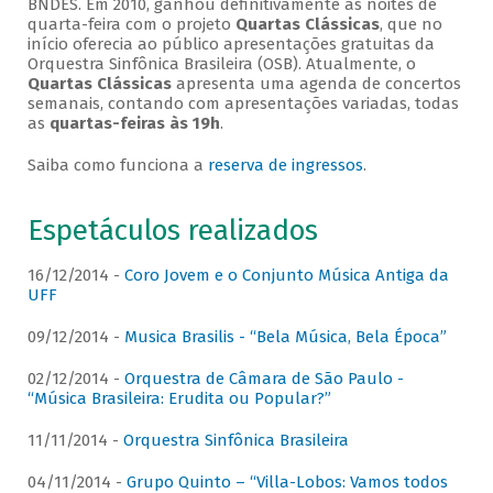
BNDES. Em 2010, ganhou definitivamente as noites de
quarta-feira com o projeto
Quartas Clássicas
, que no
início oferecia ao público apresentações gratuitas da
Orquestra Sinfônica Brasileira (OSB). Atualmente, o
Quartas Clássicas
apresenta uma agenda de concertos
semanais, contando com apresentações variadas, todas
as
quartas-feiras às 19h
.
Saiba como funciona a
reserva de ingressos
.
Espetáculos realizados
16/12/2014 -
Coro Jovem e o Conjunto Música Antiga da
UFF
09/12/2014 -
Musica Brasilis - “Bela Música, Bela Época”
02/12/2014 -
Orquestra de Câmara de São Paulo -
“Música Brasileira: Erudita ou Popular?”
11/11/2014 -
Orquestra Sinfônica Brasileira
04/11/2014 -
Grupo Quinto – “Villa-Lobos: Vamos todos