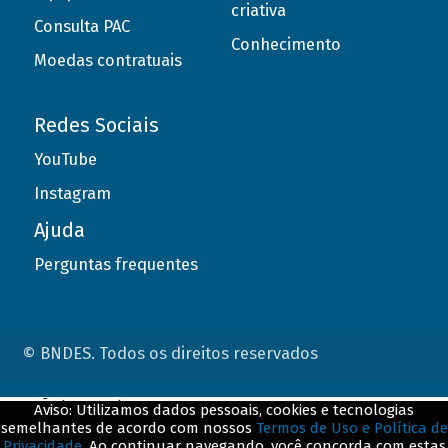
criativa
Consulta PAC
Conhecimento
Moedas contratuais
Redes Sociais
YouTube
Instagram
Ajuda
Perguntas frequentes
© BNDES. Todos os direitos reservados
ConteÃºdo complementar
Aviso: Utilizamos dados pessoais, cookies e tecnologias
semelhantes de acordo com nossos
Termos de Uso e Política de
${title}
${badge}
Privacidade
. Ao continuar navegando, você concorda com estas