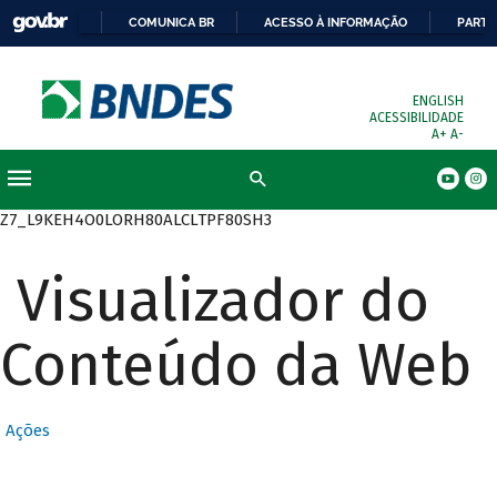
COMUNICA BR
ACESSO À INFORMAÇÃO
PARTI
ENGLISH
ACESSIBILIDADE
A+
A-
Busca
Z7_L9KEH4O0LORH80ALCLTPF80SH3
Visualizador do
Conteúdo da Web
Ações