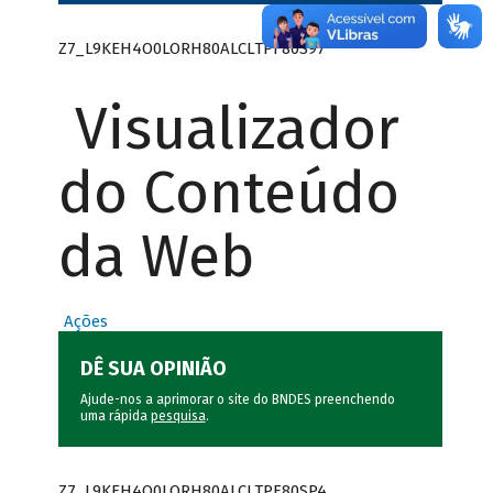
Z7_L9KEH4O0LORH80ALCLTPF80S97
Visualizador
do Conteúdo
da Web
Ações
DÊ SUA OPINIÃO
Ajude-nos a aprimorar o site do BNDES preenchendo
uma rápida
pesquisa
.
Z7_L9KEH4O0LORH80ALCLTPF80SP4