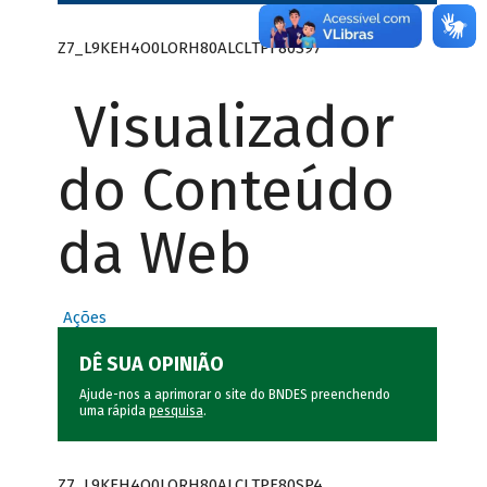
Z7_L9KEH4O0LORH80ALCLTPF80S97
Visualizador
do Conteúdo
da Web
Ações
DÊ SUA OPINIÃO
Ajude-nos a aprimorar o site do BNDES preenchendo
uma rápida
pesquisa
.
Z7_L9KEH4O0LORH80ALCLTPF80SP4