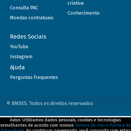
criativa
Consulta PAC
Conhecimento
Moedas contratuais
Redes Sociais
YouTube
Instagram
Ajuda
Perguntas frequentes
© BNDES. Todos os direitos reservados
ConteÃºdo complementar
Aviso: Utilizamos dados pessoais, cookies e tecnologias
semelhantes de acordo com nossos
Termos de Uso e Política de
${title}
${badge}
Privacidade
. Ao continuar navegando, você concorda com estas