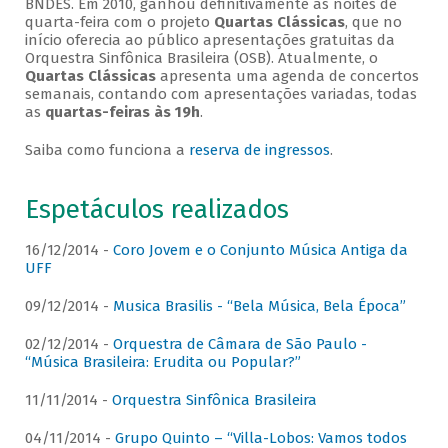
BNDES. Em 2010, ganhou definitivamente as noites de
quarta-feira com o projeto
Quartas Clássicas
, que no
início oferecia ao público apresentações gratuitas da
Orquestra Sinfônica Brasileira (OSB). Atualmente, o
Quartas Clássicas
apresenta uma agenda de concertos
semanais, contando com apresentações variadas, todas
as
quartas-feiras às 19h
.
Saiba como funciona a
reserva de ingressos
.
Espetáculos realizados
16/12/2014 -
Coro Jovem e o Conjunto Música Antiga da
UFF
09/12/2014 -
Musica Brasilis - “Bela Música, Bela Época”
02/12/2014 -
Orquestra de Câmara de São Paulo -
“Música Brasileira: Erudita ou Popular?”
11/11/2014 -
Orquestra Sinfônica Brasileira
04/11/2014 -
Grupo Quinto – “Villa-Lobos: Vamos todos