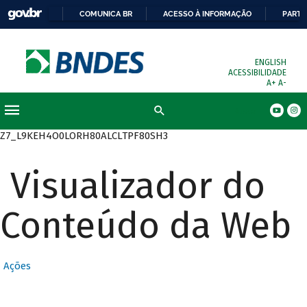
COMUNICA BR
ACESSO À INFORMAÇÃO
PARTI
ENGLISH
ACESSIBILIDADE
A+
A-
Busca
Z7_L9KEH4O0LORH80ALCLTPF80SH3
Visualizador do
Conteúdo da Web
Ações