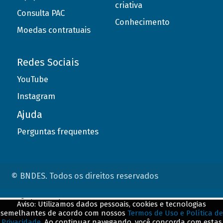
criativa
Consulta PAC
Conhecimento
Moedas contratuais
Redes Sociais
YouTube
Instagram
Ajuda
Perguntas frequentes
© BNDES. Todos os direitos reservados
ConteÃºdo complementar
Aviso: Utilizamos dados pessoais, cookies e tecnologias
semelhantes de acordo com nossos
Termos de Uso e Política de
${title}
${badge}
Privacidade
. Ao continuar navegando, você concorda com estas