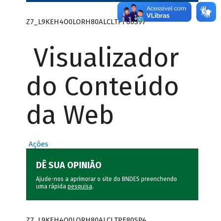
Z7_L9KEH4O0LORH80ALCLTPF80S97
Visualizador
do Conteúdo
da Web
Ações
DÊ SUA OPINIÃO
Ajude-nos a aprimorar o site do BNDES preenchendo
uma rápida
pesquisa
.
Z7_L9KEH4O0LORH80ALCLTPF80SP4