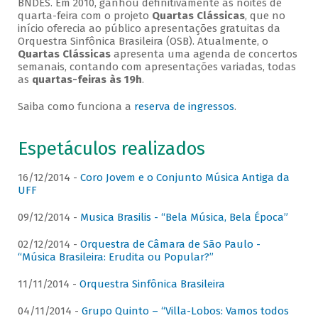
BNDES. Em 2010, ganhou definitivamente as noites de
quarta-feira com o projeto
Quartas Clássicas
, que no
início oferecia ao público apresentações gratuitas da
Orquestra Sinfônica Brasileira (OSB). Atualmente, o
Quartas Clássicas
apresenta uma agenda de concertos
semanais, contando com apresentações variadas, todas
as
quartas-feiras às 19h
.
Saiba como funciona a
reserva de ingressos
.
Espetáculos realizados
16/12/2014 -
Coro Jovem e o Conjunto Música Antiga da
UFF
09/12/2014 -
Musica Brasilis - “Bela Música, Bela Época”
02/12/2014 -
Orquestra de Câmara de São Paulo -
“Música Brasileira: Erudita ou Popular?”
11/11/2014 -
Orquestra Sinfônica Brasileira
04/11/2014 -
Grupo Quinto – “Villa-Lobos: Vamos todos