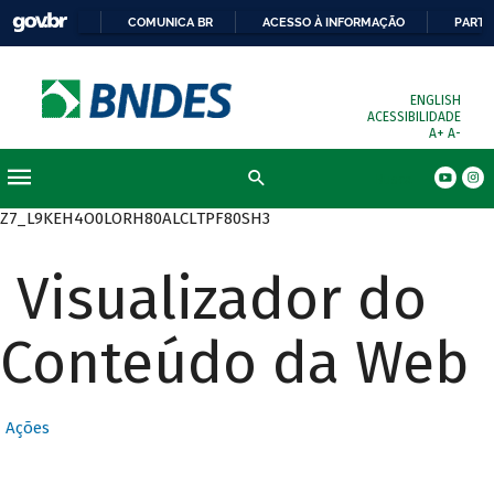
COMUNICA BR
ACESSO À INFORMAÇÃO
PARTI
ENGLISH
ACESSIBILIDADE
A+
A-
Busca
Z7_L9KEH4O0LORH80ALCLTPF80SH3
Visualizador do
Conteúdo da Web
Ações