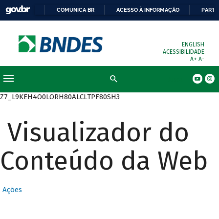
COMUNICA BR
ACESSO À INFORMAÇÃO
PARTI
ENGLISH
ACESSIBILIDADE
A+
A-
Busca
Z7_L9KEH4O0LORH80ALCLTPF80SH3
Visualizador do
Conteúdo da Web
Ações