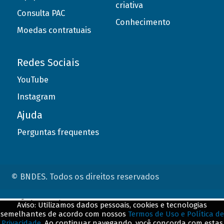
criativa
Consulta PAC
Conhecimento
Moedas contratuais
Redes Sociais
YouTube
Instagram
Ajuda
Perguntas frequentes
© BNDES. Todos os direitos reservados
ConteÃºdo complementar
Aviso: Utilizamos dados pessoais, cookies e tecnologias
semelhantes de acordo com nossos
Termos de Uso e Política de
${title}
${badge}
Privacidade
. Ao continuar navegando, você concorda com estas