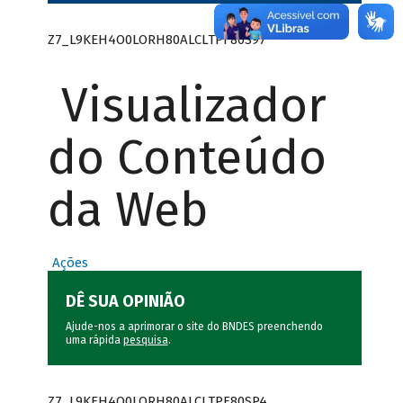
Z7_L9KEH4O0LORH80ALCLTPF80S97
Visualizador
do Conteúdo
da Web
Ações
DÊ SUA OPINIÃO
Ajude-nos a aprimorar o site do BNDES preenchendo
uma rápida
pesquisa
.
Z7_L9KEH4O0LORH80ALCLTPF80SP4