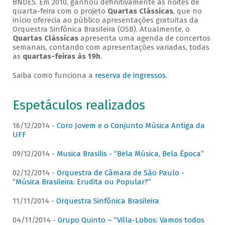
BNDES. Em 2010, ganhou definitivamente as noites de
quarta-feira com o projeto
Quartas Clássicas
, que no
início oferecia ao público apresentações gratuitas da
Orquestra Sinfônica Brasileira (OSB). Atualmente, o
Quartas Clássicas
apresenta uma agenda de concertos
semanais, contando com apresentações variadas, todas
as
quartas-feiras às 19h
.
Saiba como funciona a
reserva de ingressos
.
Espetáculos realizados
16/12/2014 -
Coro Jovem e o Conjunto Música Antiga da
UFF
09/12/2014 -
Musica Brasilis - “Bela Música, Bela Época”
02/12/2014 -
Orquestra de Câmara de São Paulo -
“Música Brasileira: Erudita ou Popular?”
11/11/2014 -
Orquestra Sinfônica Brasileira
04/11/2014 -
Grupo Quinto – “Villa-Lobos: Vamos todos