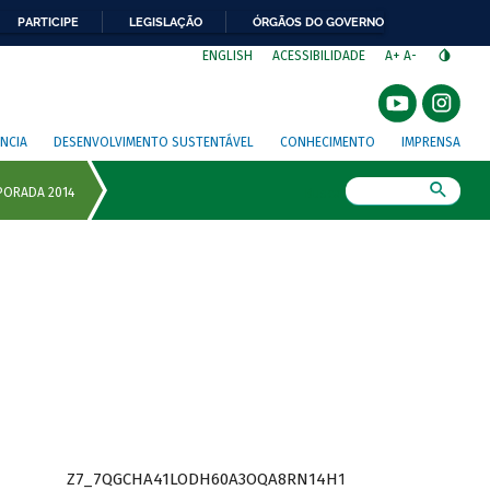
PARTICIPE
LEGISLAÇÃO
ÓRGÃOS DO GOVERNO
⁣
ENGLISH
ACESSIBILIDADE
A+
A-
NCIA
DESENVOLVIMENTO SUSTENTÁVEL
CONHECIMENTO
IMPRENSA
Busca
Z7_7QGCHA41LODH60A3OQA8RN14H1