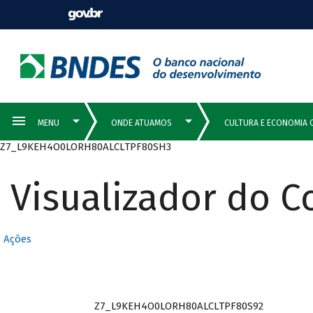
Z7_L9KEH4O0LORH80ALCLTPF80SH3
Visualizador do 
Ações
Z7_L9KEH4O0LORH80ALCLTPF80S92