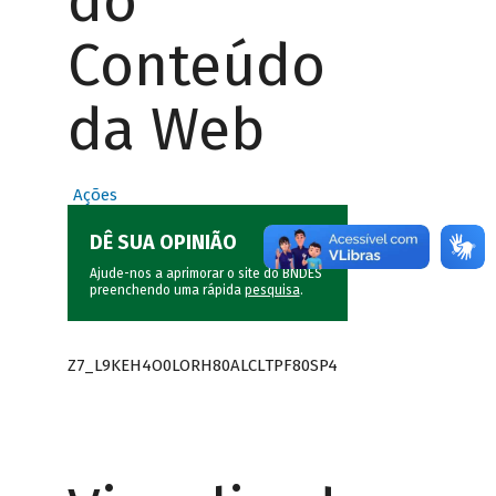
do
Conteúdo
da Web
Ações
DÊ SUA OPINIÃO
Ajude-nos a aprimorar o site do BNDES
preenchendo uma rápida
pesquisa
.
Z7_L9KEH4O0LORH80ALCLTPF80SP4