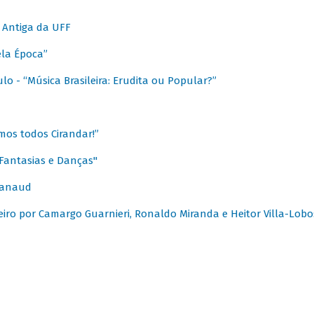
 Antiga da UFF
ela Época”
o - “Música Brasileira: Erudita ou Popular?”
mos todos Cirandar!”
Fantasias e Danças"
Canaud
leiro por Camargo Guarnieri, Ronaldo Miranda e Heitor Villa-Lobo