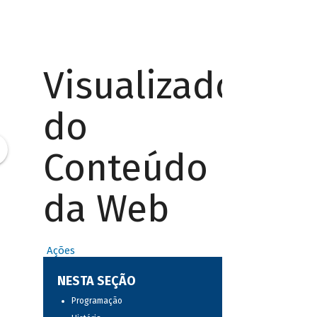
Visualizador
do
Conteúdo
da Web
Ações
NESTA SEÇÃO
Programação