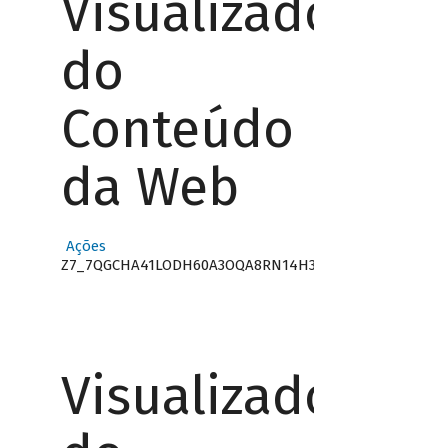
Visualizador
do
Conteúdo
da Web
Ações
Z7_7QGCHA41LODH60A3OQA8RN14H3
Visualizador