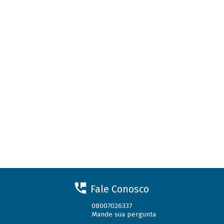
Fale Conosco
08007026337
Mande sua pergunta