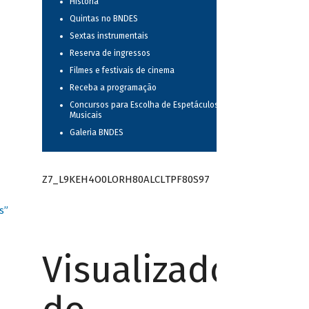
História
Quintas no BNDES
Sextas instrumentais
Reserva de ingressos
Filmes e festivais de cinema
Receba a programação
Concursos para Escolha de Espetáculos
Musicais
Galeria BNDES
Z7_L9KEH4O0LORH80ALCLTPF80S97
s”
Visualizador