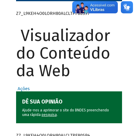
Z7_L9KEH4O0LORH80ALCLTPF80S97
Visualizador
do Conteúdo
da Web
Ações
DÊ SUA OPINIÃO
Ajude-nos a aprimorar o site do BNDES preenchendo
uma rápida
pesquisa
.
Z7_L9KEH4O0LORH80ALCLTPF80SP4