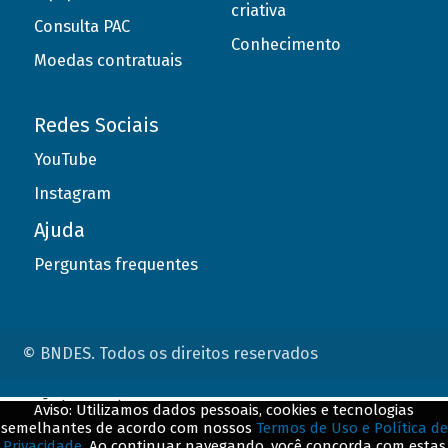
criativa
Consulta PAC
Conhecimento
Moedas contratuais
Redes Sociais
YouTube
Instagram
Ajuda
Perguntas frequentes
© BNDES. Todos os direitos reservados
ConteÃºdo complementar
Aviso: Utilizamos dados pessoais, cookies e tecnologias
semelhantes de acordo com nossos
Termos de Uso e Política de
${title}
${badge}
Privacidade
. Ao continuar navegando, você concorda com estas