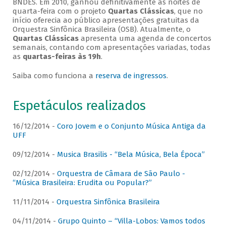
BNDES. Em 2010, ganhou definitivamente as noites de
quarta-feira com o projeto
Quartas Clássicas
, que no
início oferecia ao público apresentações gratuitas da
Orquestra Sinfônica Brasileira (OSB). Atualmente, o
Quartas Clássicas
apresenta uma agenda de concertos
semanais, contando com apresentações variadas, todas
as
quartas-feiras às 19h
.
Saiba como funciona a
reserva de ingressos
.
Espetáculos realizados
16/12/2014 -
Coro Jovem e o Conjunto Música Antiga da
UFF
09/12/2014 -
Musica Brasilis - “Bela Música, Bela Época”
02/12/2014 -
Orquestra de Câmara de São Paulo -
“Música Brasileira: Erudita ou Popular?”
11/11/2014 -
Orquestra Sinfônica Brasileira
04/11/2014 -
Grupo Quinto – “Villa-Lobos: Vamos todos