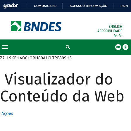
COMUNICA BR
ACESSO À INFORMAÇÃO
PARTI
ENGLISH
ACESSIBILIDADE
A+
A-
Busca
Z7_L9KEH4O0LORH80ALCLTPF80SH3
Visualizador do
Conteúdo da Web
Ações