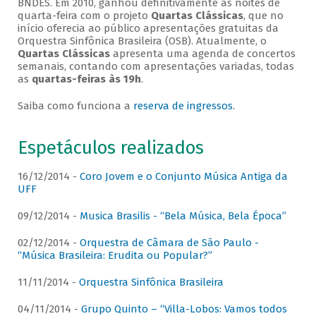
BNDES. Em 2010, ganhou definitivamente as noites de
quarta-feira com o projeto
Quartas Clássicas
, que no
início oferecia ao público apresentações gratuitas da
Orquestra Sinfônica Brasileira (OSB). Atualmente, o
Quartas Clássicas
apresenta uma agenda de concertos
semanais, contando com apresentações variadas, todas
as
quartas-feiras às 19h
.
Saiba como funciona a
reserva de ingressos
.
Espetáculos realizados
16/12/2014 -
Coro Jovem e o Conjunto Música Antiga da
UFF
09/12/2014 -
Musica Brasilis - “Bela Música, Bela Época”
02/12/2014 -
Orquestra de Câmara de São Paulo -
“Música Brasileira: Erudita ou Popular?”
11/11/2014 -
Orquestra Sinfônica Brasileira
04/11/2014 -
Grupo Quinto – “Villa-Lobos: Vamos todos