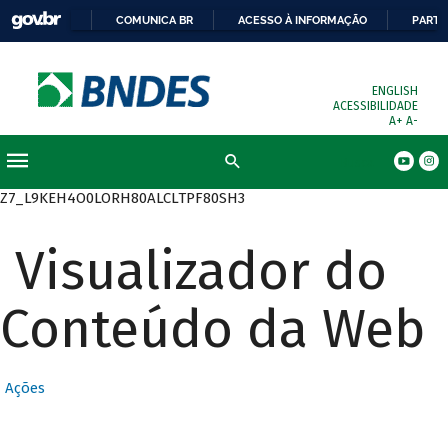
COMUNICA BR
ACESSO À INFORMAÇÃO
PARTI
ENGLISH
ACESSIBILIDADE
A+
A-
Busca
Z7_L9KEH4O0LORH80ALCLTPF80SH3
Visualizador do
Conteúdo da Web
Ações