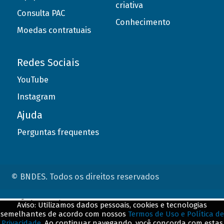
criativa
Consulta PAC
Conhecimento
Moedas contratuais
Redes Sociais
YouTube
Instagram
Ajuda
Perguntas frequentes
© BNDES. Todos os direitos reservados
ConteÃºdo complementar
Aviso: Utilizamos dados pessoais, cookies e tecnologias
semelhantes de acordo com nossos
Termos de Uso e Política de
${title}
${badge}
Privacidade
. Ao continuar navegando, você concorda com estas