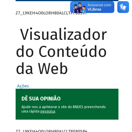
Z7_L9KEH4O0LORH80ALCLTPF80S97
Visualizador
do Conteúdo
da Web
Ações
DÊ SUA OPINIÃO
Ajude-nos a aprimorar o site do BNDES preenchendo
uma rápida
pesquisa
.
Z7_L9KEH4O0LORH80ALCLTPF80SP4