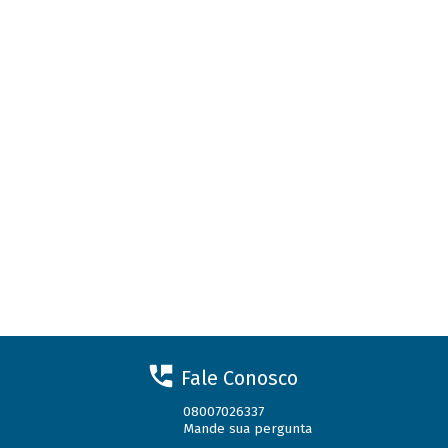
Fale Conosco
08007026337
Mande sua pergunta