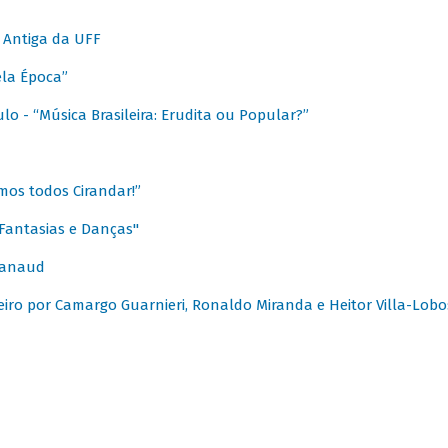
 Antiga da UFF
ela Época”
o - “Música Brasileira: Erudita ou Popular?”
mos todos Cirandar!”
Fantasias e Danças"
Canaud
leiro por Camargo Guarnieri, Ronaldo Miranda e Heitor Villa-Lobo