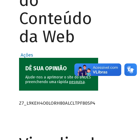
do
Conteúdo
da Web
Ações
DÊ SUA OPINIÃO
Ajude-nos a aprimorar o site do BNDES
preenchendo uma rápida
pesquisa
.
Z7_L9KEH4O0LORH80ALCLTPF80SP4