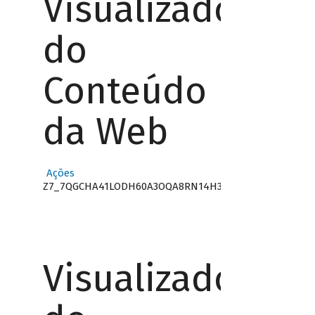
Visualizador
do
Conteúdo
da Web
Ações
Z7_7QGCHA41LODH60A3OQA8RN14H3
Visualizador