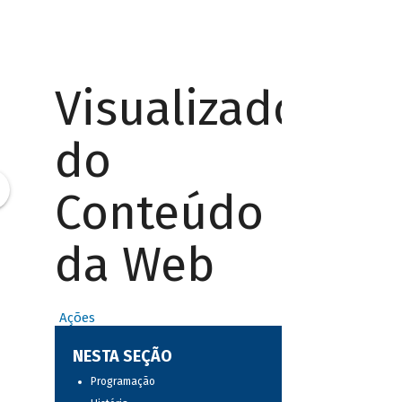
Visualizador
do
Conteúdo
da Web
Ações
NESTA SEÇÃO
Programação