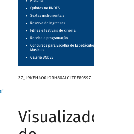
História
Quintas no BNDES
Sextas instrumentais
Reserva de ingressos
Filmes e festivais de cinema
Receba a programação
Concursos para Escolha de Espetáculos
Musicais
Galeria BNDES
Z7_L9KEH4O0LORH80ALCLTPF80S97
s”
Visualizador