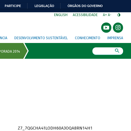
PARTICIPE
LEGISLAÇÃO
ÓRGÃOS DO GOVERNO
⁣
ENGLISH
ACESSIBILIDADE
A+
A-
NCIA
DESENVOLVIMENTO SUSTENTÁVEL
CONHECIMENTO
IMPRENSA
Busca
Z7_7QGCHA41LODH60A3OQA8RN14H1