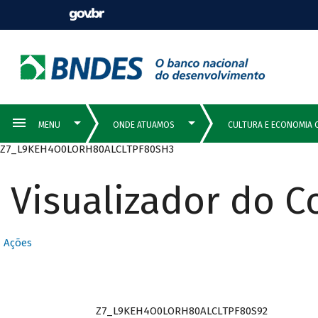
Z7_L9KEH4O0LORH80ALCLTPF80SH3
Visualizador do 
Ações
Z7_L9KEH4O0LORH80ALCLTPF80S92