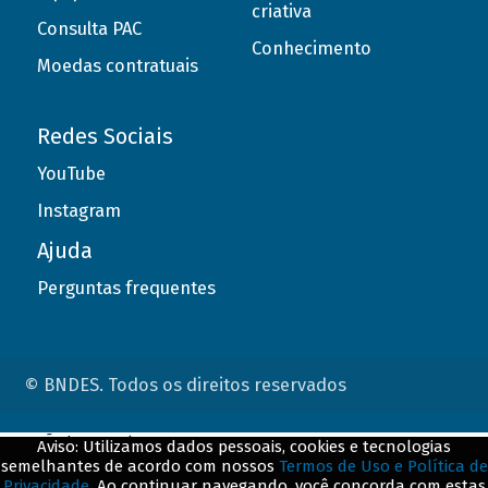
criativa
Consulta PAC
Conhecimento
Moedas contratuais
Redes Sociais
YouTube
Instagram
Ajuda
Perguntas frequentes
© BNDES. Todos os direitos reservados
ConteÃºdo complementar
Aviso: Utilizamos dados pessoais, cookies e tecnologias
semelhantes de acordo com nossos
Termos de Uso e Política de
${title}
${badge}
Privacidade
. Ao continuar navegando, você concorda com estas