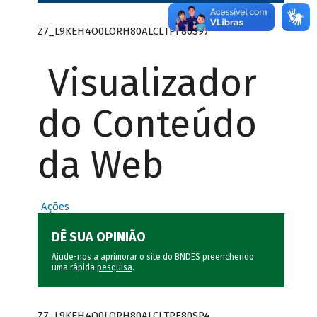
Z7_L9KEH4O0LORH80ALCLTPF80S97
Visualizador
do Conteúdo
da Web
Ações
DÊ SUA OPINIÃO
Ajude-nos a aprimorar o site do BNDES preenchendo
uma rápida
pesquisa
.
Z7_L9KEH4O0LORH80ALCLTPF80SP4