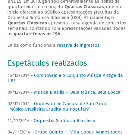
BNDES. Em 2010, ganhou definitivamente as noites de
quarta-feira com o projeto
Quartas Clássicas
, que no
início oferecia ao público apresentações gratuitas da
Orquestra Sinfônica Brasileira (OSB). Atualmente, o
Quartas Clássicas
apresenta uma agenda de concertos
semanais, contando com apresentações variadas, todas
as
quartas-feiras às 19h
.
Saiba como funciona a
reserva de ingressos
.
Espetáculos realizados
16/12/2014 -
Coro Jovem e o Conjunto Música Antiga da
UFF
09/12/2014 -
Musica Brasilis - “Bela Música, Bela Época”
02/12/2014 -
Orquestra de Câmara de São Paulo -
“Música Brasileira: Erudita ou Popular?”
11/11/2014 -
Orquestra Sinfônica Brasileira
04/11/2014 -
Grupo Quinto – “Villa-Lobos: Vamos todos