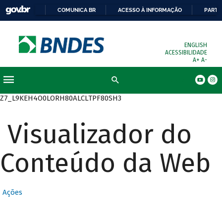
COMUNICA BR
ACESSO À INFORMAÇÃO
PARTI
ENGLISH
ACESSIBILIDADE
A+
A-
Busca
Z7_L9KEH4O0LORH80ALCLTPF80SH3
Visualizador do
Conteúdo da Web
Ações