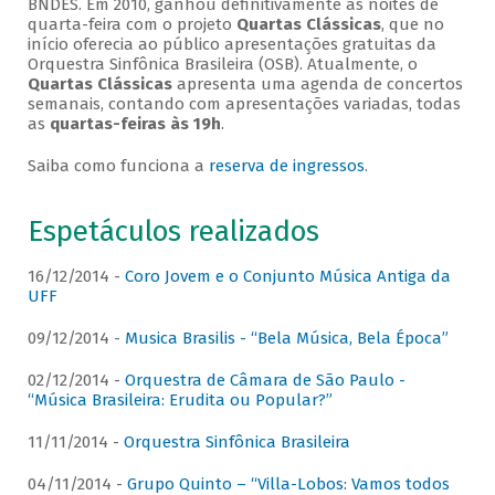
BNDES. Em 2010, ganhou definitivamente as noites de
quarta-feira com o projeto
Quartas Clássicas
, que no
início oferecia ao público apresentações gratuitas da
Orquestra Sinfônica Brasileira (OSB). Atualmente, o
Quartas Clássicas
apresenta uma agenda de concertos
semanais, contando com apresentações variadas, todas
as
quartas-feiras às 19h
.
Saiba como funciona a
reserva de ingressos
.
Espetáculos realizados
16/12/2014 -
Coro Jovem e o Conjunto Música Antiga da
UFF
09/12/2014 -
Musica Brasilis - “Bela Música, Bela Época”
02/12/2014 -
Orquestra de Câmara de São Paulo -
“Música Brasileira: Erudita ou Popular?”
11/11/2014 -
Orquestra Sinfônica Brasileira
04/11/2014 -
Grupo Quinto – “Villa-Lobos: Vamos todos