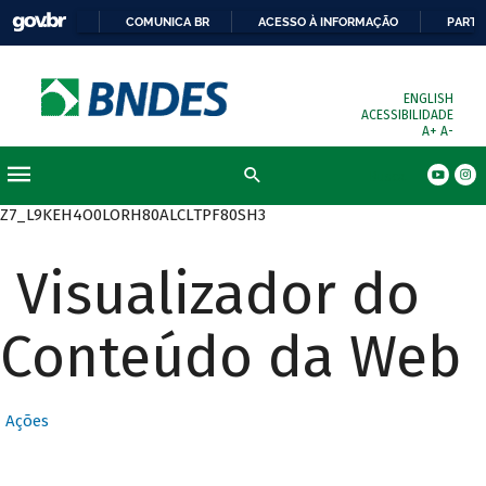
COMUNICA BR
ACESSO À INFORMAÇÃO
PARTI
ENGLISH
ACESSIBILIDADE
A+
A-
Busca
Z7_L9KEH4O0LORH80ALCLTPF80SH3
Visualizador do
Conteúdo da Web
Ações