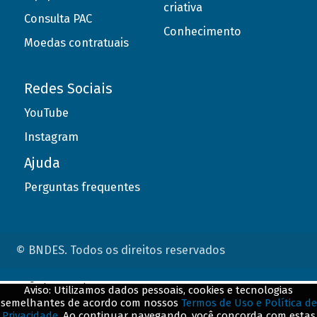
criativa
Consulta PAC
Conhecimento
Moedas contratuais
Redes Sociais
YouTube
Instagram
Ajuda
Perguntas frequentes
© BNDES. Todos os direitos reservados
ConteÃºdo complementar
Aviso: Utilizamos dados pessoais, cookies e tecnologias
semelhantes de acordo com nossos
Termos de Uso e Política de
${title}
${badge}
Privacidade
. Ao continuar navegando, você concorda com estas