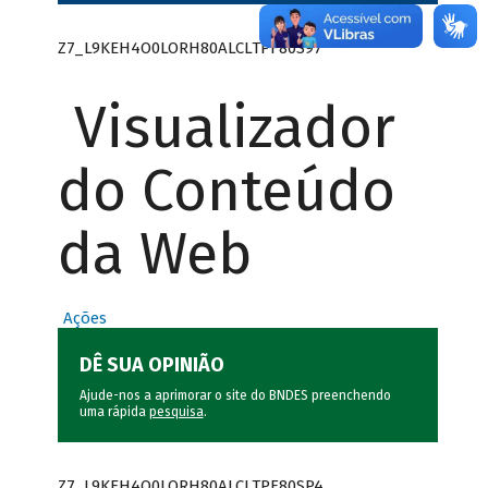
Z7_L9KEH4O0LORH80ALCLTPF80S97
Visualizador
do Conteúdo
da Web
Ações
DÊ SUA OPINIÃO
Ajude-nos a aprimorar o site do BNDES preenchendo
uma rápida
pesquisa
.
Z7_L9KEH4O0LORH80ALCLTPF80SP4