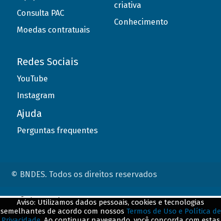
criativa
Consulta PAC
Conhecimento
Moedas contratuais
Redes Sociais
YouTube
Instagram
Ajuda
Perguntas frequentes
© BNDES. Todos os direitos reservados
ConteÃºdo complementar
Aviso: Utilizamos dados pessoais, cookies e tecnologias
semelhantes de acordo com nossos
Termos de Uso e Política de
${title}
${badge}
Privacidade
. Ao continuar navegando, você concorda com estas