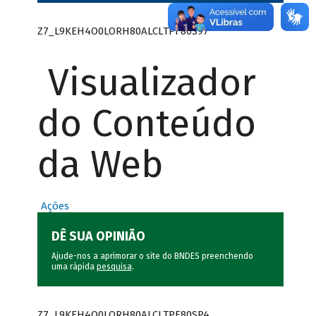
Z7_L9KEH4O0LORH80ALCLTPF80S97
Visualizador
do Conteúdo
da Web
Ações
DÊ SUA OPINIÃO
Ajude-nos a aprimorar o site do BNDES preenchendo
uma rápida
pesquisa
.
Z7_L9KEH4O0LORH80ALCLTPF80SP4