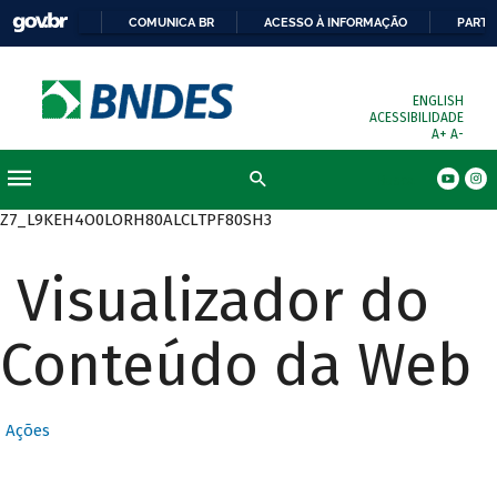
COMUNICA BR
ACESSO À INFORMAÇÃO
PARTI
ENGLISH
ACESSIBILIDADE
A+
A-
Busca
Z7_L9KEH4O0LORH80ALCLTPF80SH3
Visualizador do
Conteúdo da Web
Ações