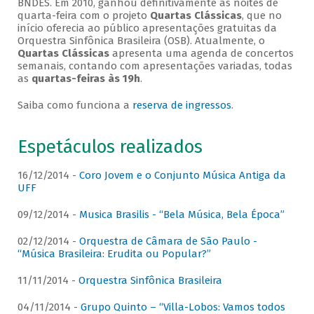
BNDES. Em 2010, ganhou definitivamente as noites de
quarta-feira com o projeto
Quartas Clássicas
, que no
início oferecia ao público apresentações gratuitas da
Orquestra Sinfônica Brasileira (OSB). Atualmente, o
Quartas Clássicas
apresenta uma agenda de concertos
semanais, contando com apresentações variadas, todas
as
quartas-feiras às 19h
.
Saiba como funciona a
reserva de ingressos
.
Espetáculos realizados
16/12/2014 -
Coro Jovem e o Conjunto Música Antiga da
UFF
09/12/2014 -
Musica Brasilis - “Bela Música, Bela Época”
02/12/2014 -
Orquestra de Câmara de São Paulo -
“Música Brasileira: Erudita ou Popular?”
11/11/2014 -
Orquestra Sinfônica Brasileira
04/11/2014 -
Grupo Quinto – “Villa-Lobos: Vamos todos