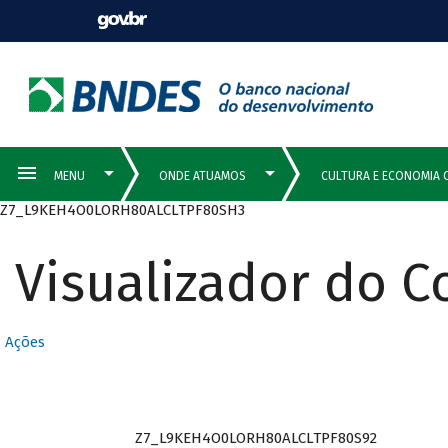
Z7_L9KEH4O0LORH80ALCLTPF80SH3
Visualizador do 
Ações
Z7_L9KEH4O0LORH80ALCLTPF80S92