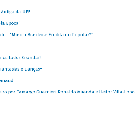
 Antiga da UFF
ela Época”
o - “Música Brasileira: Erudita ou Popular?”
mos todos Cirandar!”
Fantasias e Danças"
Canaud
leiro por Camargo Guarnieri, Ronaldo Miranda e Heitor Villa-Lobo