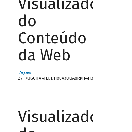
Visualizador
do
Conteúdo
da Web
Ações
Z7_7QGCHA41LODH60A3OQA8RN14H3
Visualizador