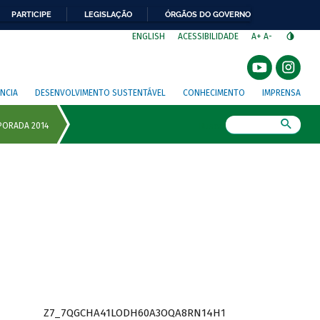
PARTICIPE
LEGISLAÇÃO
ÓRGÃOS DO GOVERNO
⁣
ENGLISH
ACESSIBILIDADE
A+
A-
NCIA
DESENVOLVIMENTO SUSTENTÁVEL
CONHECIMENTO
IMPRENSA
Busca
Z7_7QGCHA41LODH60A3OQA8RN14H1