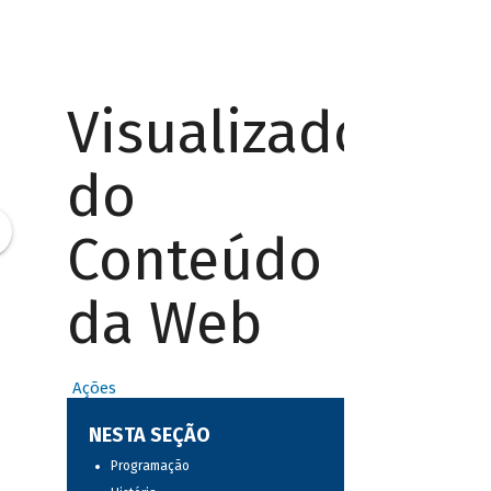
Visualizador
do
Conteúdo
da Web
Ações
NESTA SEÇÃO
Programação