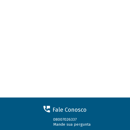
Fale Conosco
08007026337
Mande sua pergunta