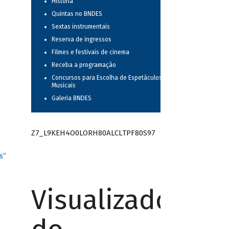
História
Quintas no BNDES
Sextas instrumentais
Reserva de ingressos
Filmes e festivais de cinema
Receba a programação
Concursos para Escolha de Espetáculos
Musicais
Galeria BNDES
Z7_L9KEH4O0LORH80ALCLTPF80S97
s”
Visualizador