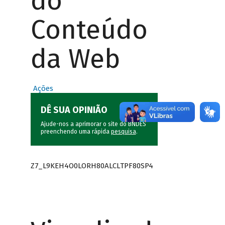
do
Conteúdo
da Web
Ações
DÊ SUA OPINIÃO
Ajude-nos a aprimorar o site do BNDES
preenchendo uma rápida
pesquisa
.
Z7_L9KEH4O0LORH80ALCLTPF80SP4