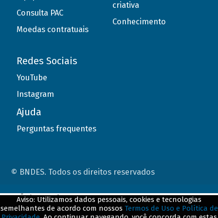
criativa
Consulta PAC
Conhecimento
Moedas contratuais
Redes Sociais
YouTube
Instagram
Ajuda
Perguntas frequentes
© BNDES. Todos os direitos reservados
ConteÃºdo complementar
Aviso: Utilizamos dados pessoais, cookies e tecnologias
semelhantes de acordo com nossos
Termos de Uso e Política de
${title}
${badge}
Privacidade
. Ao continuar navegando, você concorda com estas