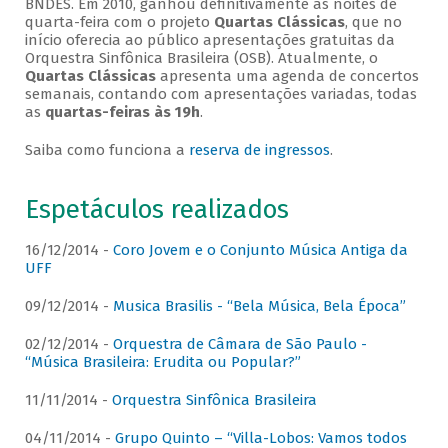
BNDES. Em 2010, ganhou definitivamente as noites de
quarta-feira com o projeto
Quartas Clássicas
, que no
início oferecia ao público apresentações gratuitas da
Orquestra Sinfônica Brasileira (OSB). Atualmente, o
Quartas Clássicas
apresenta uma agenda de concertos
semanais, contando com apresentações variadas, todas
as
quartas-feiras às 19h
.
Saiba como funciona a
reserva de ingressos
.
Espetáculos realizados
16/12/2014 -
Coro Jovem e o Conjunto Música Antiga da
UFF
09/12/2014 -
Musica Brasilis - “Bela Música, Bela Época”
02/12/2014 -
Orquestra de Câmara de São Paulo -
“Música Brasileira: Erudita ou Popular?”
11/11/2014 -
Orquestra Sinfônica Brasileira
04/11/2014 -
Grupo Quinto – “Villa-Lobos: Vamos todos