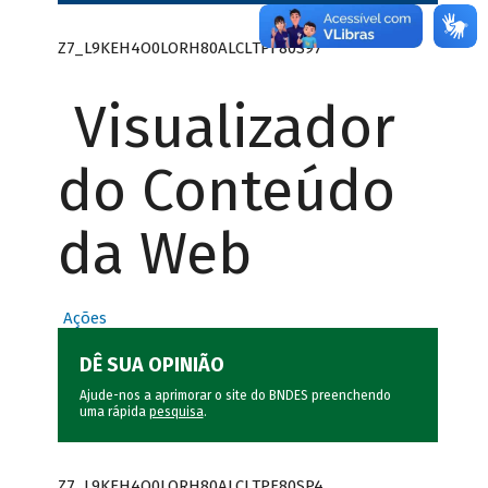
Z7_L9KEH4O0LORH80ALCLTPF80S97
Visualizador
do Conteúdo
da Web
Ações
DÊ SUA OPINIÃO
Ajude-nos a aprimorar o site do BNDES preenchendo
uma rápida
pesquisa
.
Z7_L9KEH4O0LORH80ALCLTPF80SP4