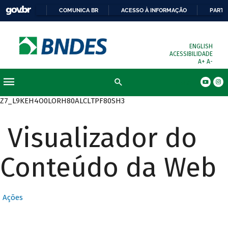
COMUNICA BR
ACESSO À INFORMAÇÃO
PARTI
ENGLISH
ACESSIBILIDADE
A+
A-
Busca
Z7_L9KEH4O0LORH80ALCLTPF80SH3
Visualizador do
Conteúdo da Web
Ações