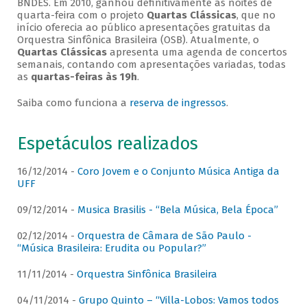
BNDES. Em 2010, ganhou definitivamente as noites de
quarta-feira com o projeto
Quartas Clássicas
, que no
início oferecia ao público apresentações gratuitas da
Orquestra Sinfônica Brasileira (OSB). Atualmente, o
Quartas Clássicas
apresenta uma agenda de concertos
semanais, contando com apresentações variadas, todas
as
quartas-feiras às 19h
.
Saiba como funciona a
reserva de ingressos
.
Espetáculos realizados
16/12/2014 -
Coro Jovem e o Conjunto Música Antiga da
UFF
09/12/2014 -
Musica Brasilis - “Bela Música, Bela Época”
02/12/2014 -
Orquestra de Câmara de São Paulo -
“Música Brasileira: Erudita ou Popular?”
11/11/2014 -
Orquestra Sinfônica Brasileira
04/11/2014 -
Grupo Quinto – “Villa-Lobos: Vamos todos