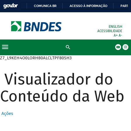
COMUNICA BR
ACESSO À INFORMAÇÃO
PARTI
ENGLISH
ACESSIBILIDADE
A+
A-
Busca
Z7_L9KEH4O0LORH80ALCLTPF80SH3
Visualizador do
Conteúdo da Web
Ações