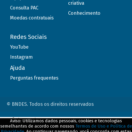
criativa
Consulta PAC
Conhecimento
Moedas contratuais
Redes Sociais
YouTube
Instagram
Ajuda
Perguntas frequentes
© BNDES. Todos os direitos reservados
ConteÃºdo complementar
Aviso: Utilizamos dados pessoais, cookies e tecnologias
semelhantes de acordo com nossos
Termos de Uso e Política de
${title}
${badge}
Privacidade
. Ao continuar navegando, você concorda com estas