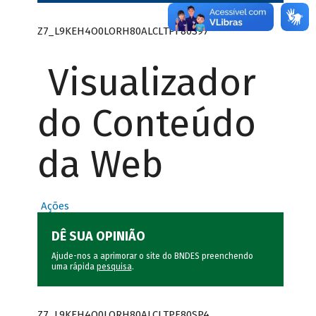
Z7_L9KEH4O0LORH80ALCLTPF80S97
Visualizador
do Conteúdo
da Web
Ações
DÊ SUA OPINIÃO
Ajude-nos a aprimorar o site do BNDES preenchendo
uma rápida
pesquisa
.
Z7_L9KEH4O0LORH80ALCLTPF80SP4