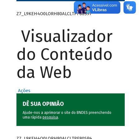
Z7_L9KEH4O0LORH80ALCLTPF80S97
Visualizador
do Conteúdo
da Web
Ações
DÊ SUA OPINIÃO
Ajude-nos a aprimorar o site do BNDES preenchendo
uma rápida
pesquisa
.
Z7_L9KEH4O0LORH80ALCLTPF80SP4