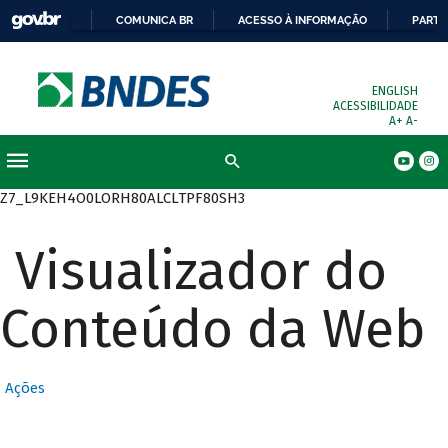
COMUNICA BR
ACESSO À INFORMAÇÃO
PARTI
ENGLISH
ACESSIBILIDADE
A+
A-
Busca
Z7_L9KEH4O0LORH80ALCLTPF80SH3
Visualizador do
Conteúdo da Web
Ações