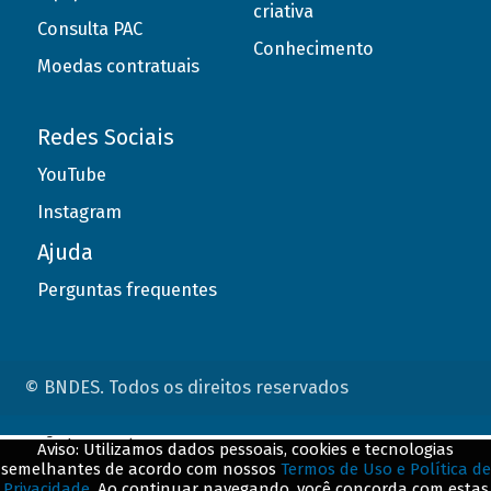
criativa
Consulta PAC
Conhecimento
Moedas contratuais
Redes Sociais
YouTube
Instagram
Ajuda
Perguntas frequentes
© BNDES. Todos os direitos reservados
ConteÃºdo complementar
Aviso: Utilizamos dados pessoais, cookies e tecnologias
semelhantes de acordo com nossos
Termos de Uso e Política de
${title}
${badge}
Privacidade
. Ao continuar navegando, você concorda com estas