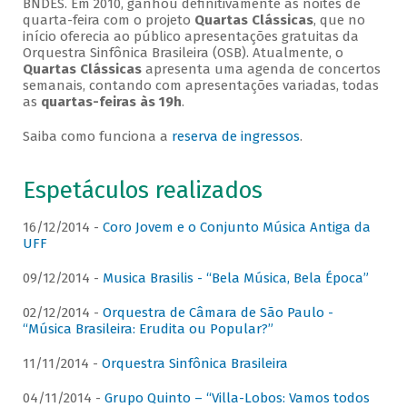
BNDES. Em 2010, ganhou definitivamente as noites de
quarta-feira com o projeto
Quartas Clássicas
, que no
início oferecia ao público apresentações gratuitas da
Orquestra Sinfônica Brasileira (OSB). Atualmente, o
Quartas Clássicas
apresenta uma agenda de concertos
semanais, contando com apresentações variadas, todas
as
quartas-feiras às 19h
.
Saiba como funciona a
reserva de ingressos
.
Espetáculos realizados
16/12/2014 -
Coro Jovem e o Conjunto Música Antiga da
UFF
09/12/2014 -
Musica Brasilis - “Bela Música, Bela Época”
02/12/2014 -
Orquestra de Câmara de São Paulo -
“Música Brasileira: Erudita ou Popular?”
11/11/2014 -
Orquestra Sinfônica Brasileira
04/11/2014 -
Grupo Quinto – “Villa-Lobos: Vamos todos