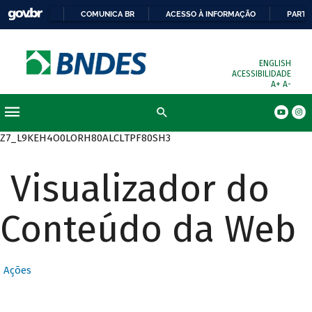
COMUNICA BR
ACESSO À INFORMAÇÃO
PARTI
ENGLISH
ACESSIBILIDADE
A+
A-
Busca
Z7_L9KEH4O0LORH80ALCLTPF80SH3
Visualizador do
Conteúdo da Web
Ações