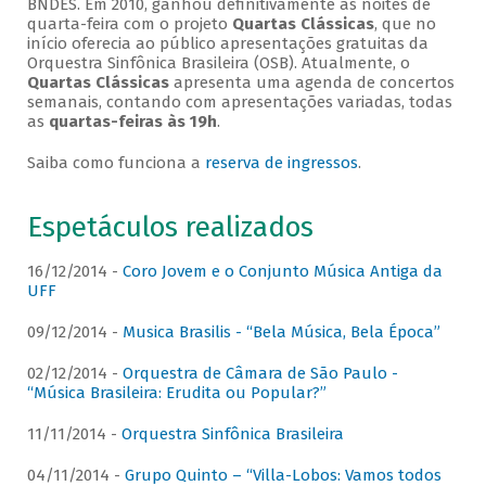
BNDES. Em 2010, ganhou definitivamente as noites de
quarta-feira com o projeto
Quartas Clássicas
, que no
início oferecia ao público apresentações gratuitas da
Orquestra Sinfônica Brasileira (OSB). Atualmente, o
Quartas Clássicas
apresenta uma agenda de concertos
semanais, contando com apresentações variadas, todas
as
quartas-feiras às 19h
.
Saiba como funciona a
reserva de ingressos
.
Espetáculos realizados
16/12/2014 -
Coro Jovem e o Conjunto Música Antiga da
UFF
09/12/2014 -
Musica Brasilis - “Bela Música, Bela Época”
02/12/2014 -
Orquestra de Câmara de São Paulo -
“Música Brasileira: Erudita ou Popular?”
11/11/2014 -
Orquestra Sinfônica Brasileira
04/11/2014 -
Grupo Quinto – “Villa-Lobos: Vamos todos