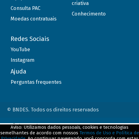
criativa
Consulta PAC
Conhecimento
Moedas contratuais
Redes Sociais
YouTube
Instagram
Ajuda
Perguntas frequentes
© BNDES. Todos os direitos reservados
ConteÃºdo complementar
Aviso: Utilizamos dados pessoais, cookies e tecnologias
semelhantes de acordo com nossos
Termos de Uso e Política de
${title}
${badge}
Privacidade
. Ao continuar navegando, você concorda com estas