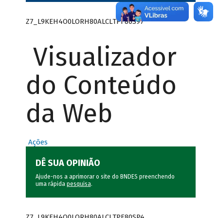
Z7_L9KEH4O0LORH80ALCLTPF80S97
Visualizador
do Conteúdo
da Web
Ações
DÊ SUA OPINIÃO
Ajude-nos a aprimorar o site do BNDES preenchendo
uma rápida
pesquisa
.
Z7_L9KEH4O0LORH80ALCLTPF80SP4