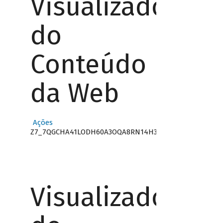
Visualizador
do
Conteúdo
da Web
Ações
Z7_7QGCHA41LODH60A3OQA8RN14H3
Visualizador