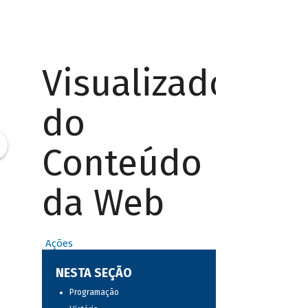
Visualizador
do
Conteúdo
da Web
Ações
NESTA SEÇÃO
Programação