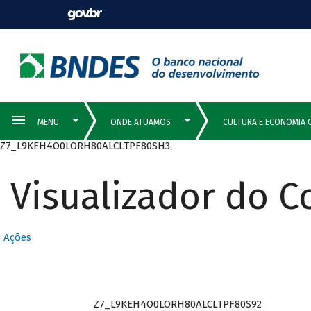
Z7_L9KEH4O0LORH80ALCLTPF80SH3
Visualizador do 
Ações
Z7_L9KEH4O0LORH80ALCLTPF80S92