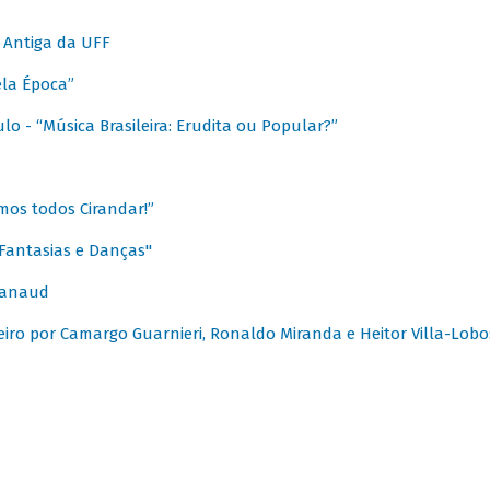
 Antiga da UFF
ela Época”
o - “Música Brasileira: Erudita ou Popular?”
mos todos Cirandar!”
Fantasias e Danças"
Canaud
leiro por Camargo Guarnieri, Ronaldo Miranda e Heitor Villa-Lobo