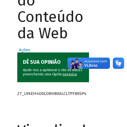
do
Conteúdo
da Web
Ações
DÊ SUA OPINIÃO
Ajude-nos a aprimorar o site do BNDES
preenchendo uma rápida
pesquisa
.
Z7_L9KEH4O0LORH80ALCLTPF80SP4