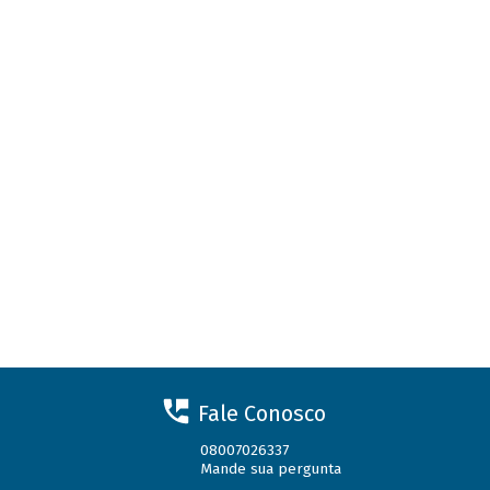
Fale Conosco
08007026337
Mande sua pergunta