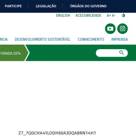
PARTICIPE
LEGISLAÇÃO
ÓRGÃOS DO GOVERNO
⁣
ENGLISH
ACESSIBILIDADE
A+
A-
NCIA
DESENVOLVIMENTO SUSTENTÁVEL
CONHECIMENTO
IMPRENSA
Busca
Z7_7QGCHA41LODH60A3OQA8RN14H1