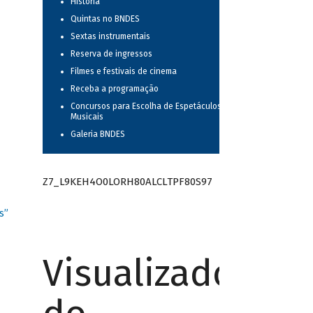
História
Quintas no BNDES
Sextas instrumentais
Reserva de ingressos
Filmes e festivais de cinema
Receba a programação
Concursos para Escolha de Espetáculos
Musicais
Galeria BNDES
Z7_L9KEH4O0LORH80ALCLTPF80S97
s”
Visualizador