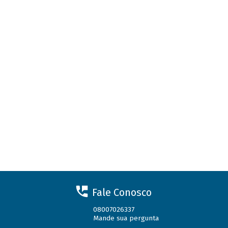
Fale Conosco
08007026337
Mande sua pergunta