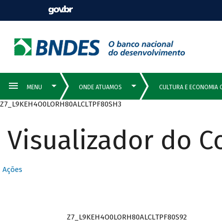
Z7_L9KEH4O0LORH80ALCLTPF80SH3
Visualizador do 
Ações
Z7_L9KEH4O0LORH80ALCLTPF80S92