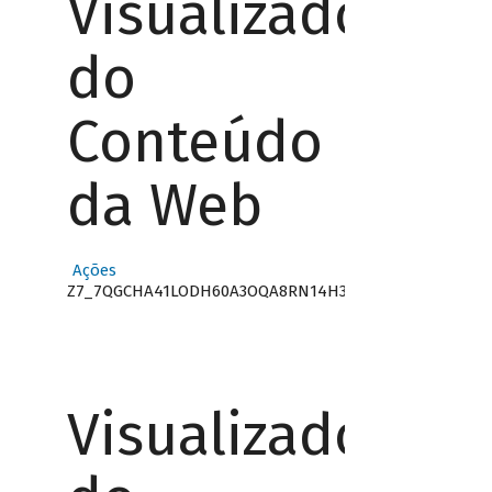
Visualizador
do
Conteúdo
da Web
Ações
Z7_7QGCHA41LODH60A3OQA8RN14H3
Visualizador