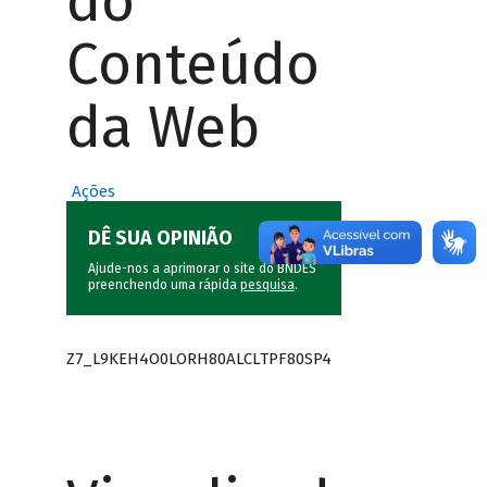
do
Conteúdo
da Web
Ações
DÊ SUA OPINIÃO
Ajude-nos a aprimorar o site do BNDES
preenchendo uma rápida
pesquisa
.
Z7_L9KEH4O0LORH80ALCLTPF80SP4