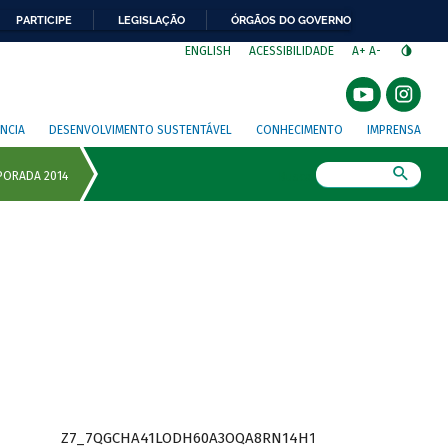
PARTICIPE
LEGISLAÇÃO
ÓRGÃOS DO GOVERNO
⁣
ENGLISH
ACESSIBILIDADE
A+
A-
NCIA
DESENVOLVIMENTO SUSTENTÁVEL
CONHECIMENTO
IMPRENSA
Busca
Z7_7QGCHA41LODH60A3OQA8RN14H1