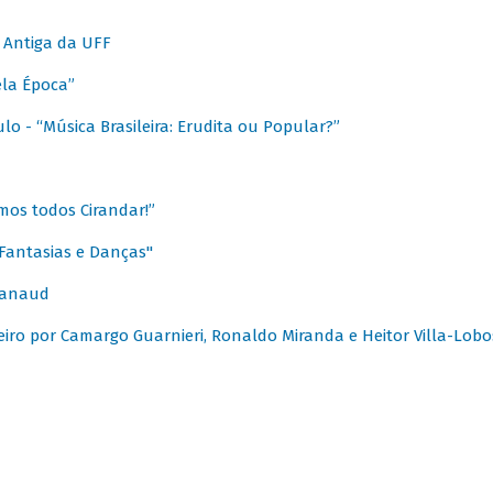
 Antiga da UFF
ela Época”
o - “Música Brasileira: Erudita ou Popular?”
mos todos Cirandar!”
Fantasias e Danças"
Canaud
leiro por Camargo Guarnieri, Ronaldo Miranda e Heitor Villa-Lobo