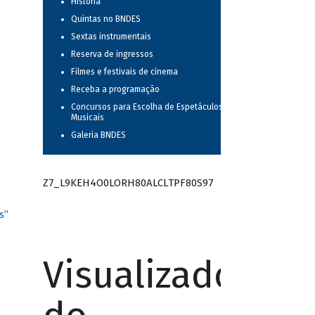
História
Quintas no BNDES
Sextas instrumentais
Reserva de ingressos
Filmes e festivais de cinema
Receba a programação
Concursos para Escolha de Espetáculos
Musicais
Galeria BNDES
Z7_L9KEH4O0LORH80ALCLTPF80S97
s”
Visualizador