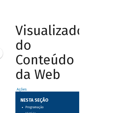
Visualizador
do
Conteúdo
da Web
Ações
NESTA SEÇÃO
Programação