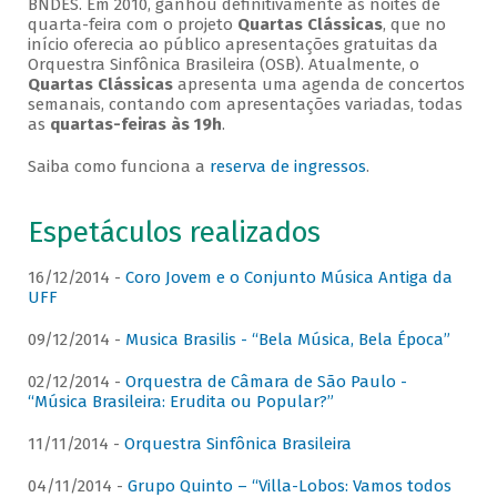
BNDES. Em 2010, ganhou definitivamente as noites de
quarta-feira com o projeto
Quartas Clássicas
, que no
início oferecia ao público apresentações gratuitas da
Orquestra Sinfônica Brasileira (OSB). Atualmente, o
Quartas Clássicas
apresenta uma agenda de concertos
semanais, contando com apresentações variadas, todas
as
quartas-feiras às 19h
.
Saiba como funciona a
reserva de ingressos
.
Espetáculos realizados
16/12/2014 -
Coro Jovem e o Conjunto Música Antiga da
UFF
09/12/2014 -
Musica Brasilis - “Bela Música, Bela Época”
02/12/2014 -
Orquestra de Câmara de São Paulo -
“Música Brasileira: Erudita ou Popular?”
11/11/2014 -
Orquestra Sinfônica Brasileira
04/11/2014 -
Grupo Quinto – “Villa-Lobos: Vamos todos