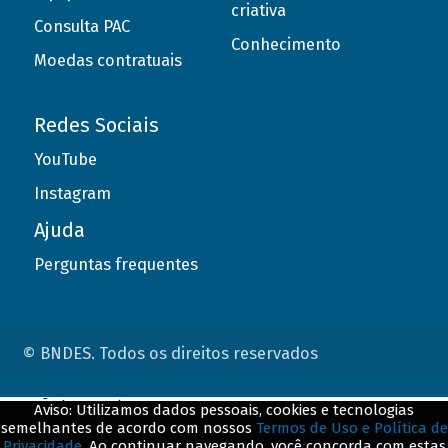
criativa
Consulta PAC
Conhecimento
Moedas contratuais
Redes Sociais
YouTube
Instagram
Ajuda
Perguntas frequentes
© BNDES. Todos os direitos reservados
ConteÃºdo complementar
Aviso: Utilizamos dados pessoais, cookies e tecnologias
semelhantes de acordo com nossos
Termos de Uso e Política de
${title}
${badge}
Privacidade
. Ao continuar navegando, você concorda com estas