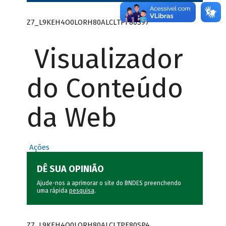
Z7_L9KEH4O0LORH80ALCLTPF80S97
Visualizador
do Conteúdo
da Web
Ações
DÊ SUA OPINIÃO
Ajude-nos a aprimorar o site do BNDES preenchendo
uma rápida
pesquisa
.
Z7_L9KEH4O0LORH80ALCLTPF80SP4