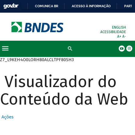
COMUNICA BR
ACESSO À INFORMAÇÃO
PARTI
ENGLISH
ACESSIBILIDADE
A+
A-
Busca
Z7_L9KEH4O0LORH80ALCLTPF80SH3
Visualizador do
Conteúdo da Web
Ações