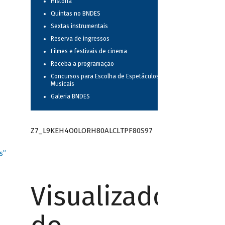
História
Quintas no BNDES
Sextas instrumentais
Reserva de ingressos
Filmes e festivais de cinema
Receba a programação
Concursos para Escolha de Espetáculos
Musicais
Galeria BNDES
Z7_L9KEH4O0LORH80ALCLTPF80S97
s”
Visualizador