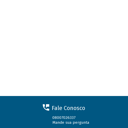
Fale Conosco
08007026337
Mande sua pergunta