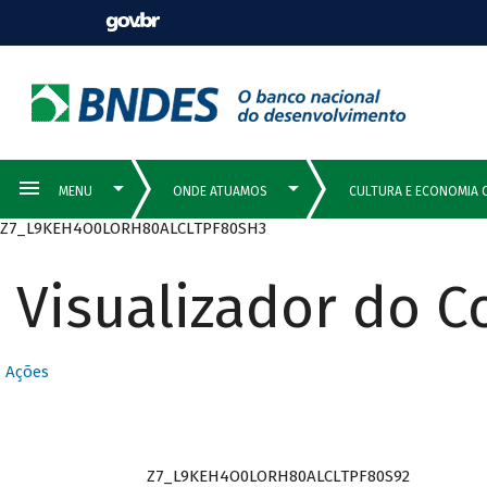
Z7_L9KEH4O0LORH80ALCLTPF80SH3
Visualizador do 
Ações
Z7_L9KEH4O0LORH80ALCLTPF80S92