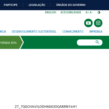
PARTICIPE
LEGISLAÇÃO
ÓRGÃOS DO GOVERNO
⁣
ENGLISH
ACESSIBILIDADE
A+
A-
NCIA
DESENVOLVIMENTO SUSTENTÁVEL
CONHECIMENTO
IMPRENSA
Busca
Z7_7QGCHA41LODH60A3OQA8RN14H1