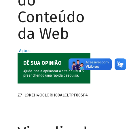
do
Conteúdo
da Web
Ações
DÊ SUA OPINIÃO
Ajude-nos a aprimorar o site do BNDES
preenchendo uma rápida
pesquisa
.
Z7_L9KEH4O0LORH80ALCLTPF80SP4