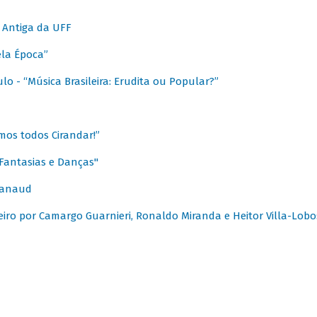
 Antiga da UFF
ela Época”
o - “Música Brasileira: Erudita ou Popular?”
mos todos Cirandar!”
Fantasias e Danças"
Canaud
leiro por Camargo Guarnieri, Ronaldo Miranda e Heitor Villa-Lobo