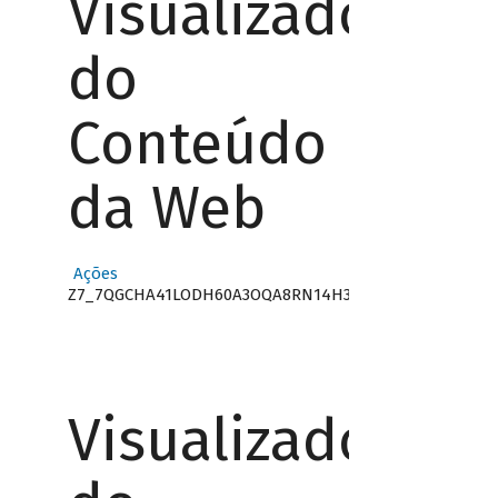
Visualizador
do
Conteúdo
da Web
Ações
Z7_7QGCHA41LODH60A3OQA8RN14H3
Visualizador