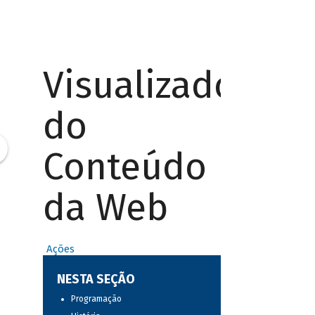
Visualizador
do
Conteúdo
da Web
Ações
NESTA SEÇÃO
Programação