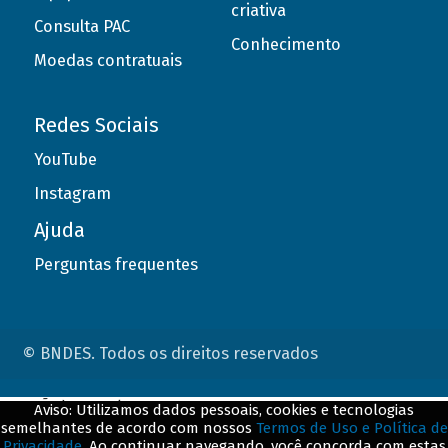
criativa
Consulta PAC
Conhecimento
Moedas contratuais
Redes Sociais
YouTube
Instagram
Ajuda
Perguntas frequentes
© BNDES. Todos os direitos reservados
ConteÃºdo complementar
Aviso: Utilizamos dados pessoais, cookies e tecnologias
semelhantes de acordo com nossos
Termos de Uso e Política de
${title}
${badge}
Privacidade
. Ao continuar navegando, você concorda com estas