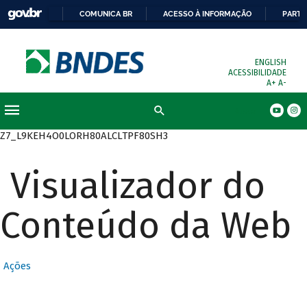
COMUNICA BR
ACESSO À INFORMAÇÃO
PARTI
ENGLISH
ACESSIBILIDADE
A+
A-
Busca
Z7_L9KEH4O0LORH80ALCLTPF80SH3
Visualizador do
Conteúdo da Web
Ações