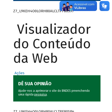
Z7_L9KEH4O0LORH80ALCLTPF80S97
Visualizador
do Conteúdo
da Web
Ações
DÊ SUA OPINIÃO
Ajude-nos a aprimorar o site do BNDES preenchendo
uma rápida
pesquisa
.
Z7_L9KEH4O0LORH80ALCLTPF80SP4