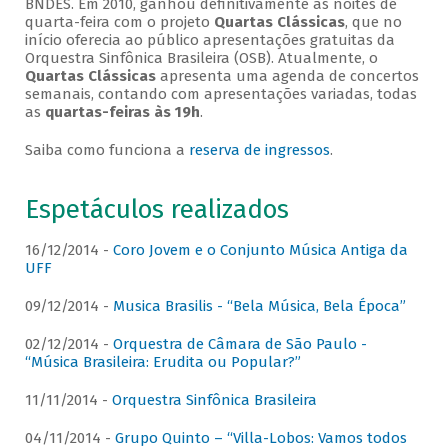
BNDES. Em 2010, ganhou definitivamente as noites de
quarta-feira com o projeto
Quartas Clássicas
, que no
início oferecia ao público apresentações gratuitas da
Orquestra Sinfônica Brasileira (OSB). Atualmente, o
Quartas Clássicas
apresenta uma agenda de concertos
semanais, contando com apresentações variadas, todas
as
quartas-feiras às 19h
.
Saiba como funciona a
reserva de ingressos
.
Espetáculos realizados
16/12/2014 -
Coro Jovem e o Conjunto Música Antiga da
UFF
09/12/2014 -
Musica Brasilis - “Bela Música, Bela Época”
02/12/2014 -
Orquestra de Câmara de São Paulo -
“Música Brasileira: Erudita ou Popular?”
11/11/2014 -
Orquestra Sinfônica Brasileira
04/11/2014 -
Grupo Quinto – “Villa-Lobos: Vamos todos