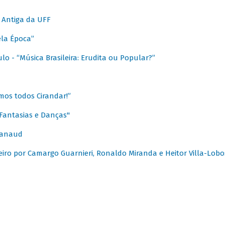
 Antiga da UFF
ela Época”
o - “Música Brasileira: Erudita ou Popular?”
mos todos Cirandar!”
Fantasias e Danças"
Canaud
leiro por Camargo Guarnieri, Ronaldo Miranda e Heitor Villa-Lobo