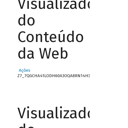
Visualizador
do
Conteúdo
da Web
Ações
Z7_7QGCHA41LODH60A3OQA8RN14H3
Visualizador