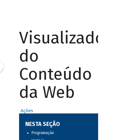
Visualizador
do
Conteúdo
da Web
Ações
NESTA SEÇÃO
Programação