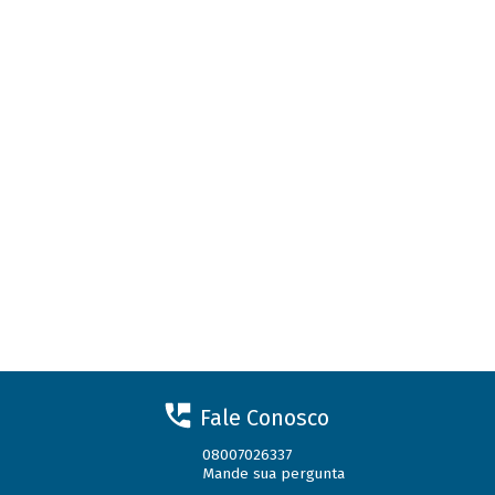
Fale Conosco
08007026337
Mande sua pergunta