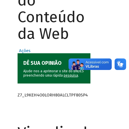
do
Conteúdo
da Web
Ações
DÊ SUA OPINIÃO
Ajude-nos a aprimorar o site do BNDES
preenchendo uma rápida
pesquisa
.
Z7_L9KEH4O0LORH80ALCLTPF80SP4