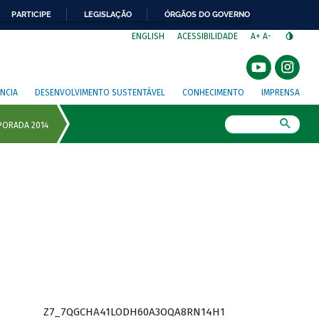
PARTICIPE
LEGISLAÇÃO
ÓRGÃOS DO GOVERNO
⁣
ENGLISH
ACESSIBILIDADE
A+
A-
NCIA
DESENVOLVIMENTO SUSTENTÁVEL
CONHECIMENTO
IMPRENSA
Busca
Z7_7QGCHA41LODH60A3OQA8RN14H1