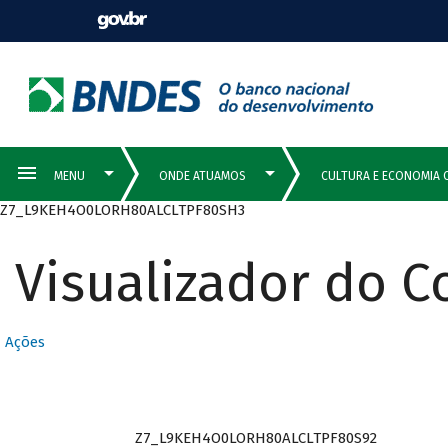
Z7_L9KEH4O0LORH80ALCLTPF80SH3
Visualizador do 
Ações
Z7_L9KEH4O0LORH80ALCLTPF80S92