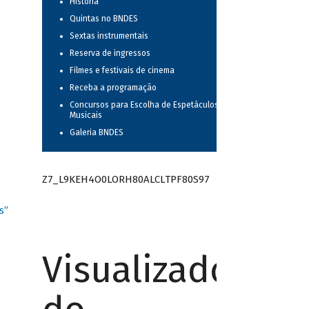
História
Quintas no BNDES
Sextas instrumentais
Reserva de ingressos
Filmes e festivais de cinema
Receba a programação
Concursos para Escolha de Espetáculos
Musicais
Galeria BNDES
Z7_L9KEH4O0LORH80ALCLTPF80S97
s”
Visualizador