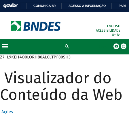
COMUNICA BR
ACESSO À INFORMAÇÃO
PARTI
ENGLISH
ACESSIBILIDADE
A+
A-
Busca
Z7_L9KEH4O0LORH80ALCLTPF80SH3
Visualizador do
Conteúdo da Web
Ações