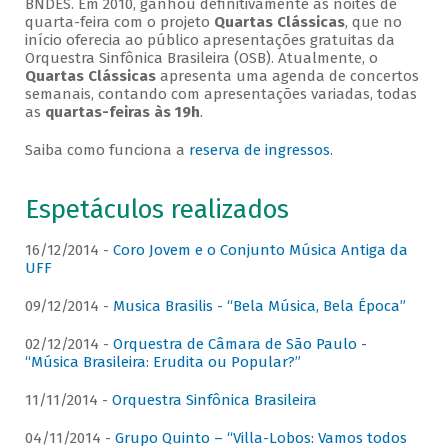
BNDES. Em 2010, ganhou definitivamente as noites de
quarta-feira com o projeto
Quartas Clássicas
, que no
início oferecia ao público apresentações gratuitas da
Orquestra Sinfônica Brasileira (OSB). Atualmente, o
Quartas Clássicas
apresenta uma agenda de concertos
semanais, contando com apresentações variadas, todas
as
quartas-feiras às 19h
.
Saiba como funciona a
reserva de ingressos
.
Espetáculos realizados
16/12/2014 -
Coro Jovem e o Conjunto Música Antiga da
UFF
09/12/2014 -
Musica Brasilis - “Bela Música, Bela Época”
02/12/2014 -
Orquestra de Câmara de São Paulo -
“Música Brasileira: Erudita ou Popular?”
11/11/2014 -
Orquestra Sinfônica Brasileira
04/11/2014 -
Grupo Quinto – “Villa-Lobos: Vamos todos