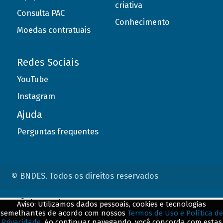
criativa
Consulta PAC
Conhecimento
Moedas contratuais
Redes Sociais
YouTube
Instagram
Ajuda
Perguntas frequentes
© BNDES. Todos os direitos reservados
ConteÃºdo complementar
Aviso: Utilizamos dados pessoais, cookies e tecnologias
semelhantes de acordo com nossos
Termos de Uso e Política de
${title}
${badge}
Privacidade
. Ao continuar navegando, você concorda com estas