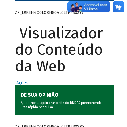
Z7_L9KEH4O0LORH80ALCLTPF80S97
Visualizador
do Conteúdo
da Web
Ações
DÊ SUA OPINIÃO
Ajude-nos a aprimorar o site do BNDES preenchendo
uma rápida
pesquisa
.
Z7_L9KEH4O0LORH80ALCLTPF80SP4