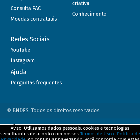
criativa
Consulta PAC
Conhecimento
Moedas contratuais
Redes Sociais
YouTube
Instagram
Ajuda
Perguntas frequentes
© BNDES. Todos os direitos reservados
ConteÃºdo complementar
Aviso: Utilizamos dados pessoais, cookies e tecnologias
semelhantes de acordo com nossos
Termos de Uso e Política de
${title}
${badge}
Privacidade
. Ao continuar navegando, você concorda com estas