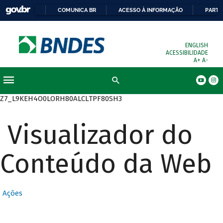
COMUNICA BR
ACESSO À INFORMAÇÃO
PARTI
ENGLISH
ACESSIBILIDADE
A+
A-
Busca
Z7_L9KEH4O0LORH80ALCLTPF80SH3
Visualizador do
Conteúdo da Web
Ações