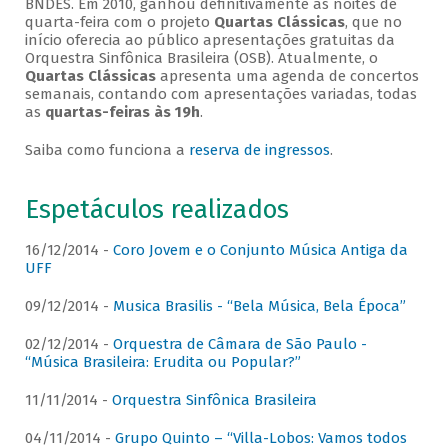
BNDES. Em 2010, ganhou definitivamente as noites de
quarta-feira com o projeto
Quartas Clássicas
, que no
início oferecia ao público apresentações gratuitas da
Orquestra Sinfônica Brasileira (OSB). Atualmente, o
Quartas Clássicas
apresenta uma agenda de concertos
semanais, contando com apresentações variadas, todas
as
quartas-feiras às 19h
.
Saiba como funciona a
reserva de ingressos
.
Espetáculos realizados
16/12/2014 -
Coro Jovem e o Conjunto Música Antiga da
UFF
09/12/2014 -
Musica Brasilis - “Bela Música, Bela Época”
02/12/2014 -
Orquestra de Câmara de São Paulo -
“Música Brasileira: Erudita ou Popular?”
11/11/2014 -
Orquestra Sinfônica Brasileira
04/11/2014 -
Grupo Quinto – “Villa-Lobos: Vamos todos