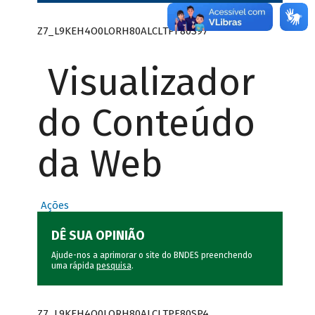
Z7_L9KEH4O0LORH80ALCLTPF80S97
Visualizador
do Conteúdo
da Web
Ações
DÊ SUA OPINIÃO
Ajude-nos a aprimorar o site do BNDES preenchendo
uma rápida
pesquisa
.
Z7_L9KEH4O0LORH80ALCLTPF80SP4