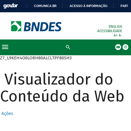
COMUNICA BR
ACESSO À INFORMAÇÃO
PARTI
ENGLISH
ACESSIBILIDADE
A+
A-
Busca
Z7_L9KEH4O0LORH80ALCLTPF80SH3
Visualizador do
Conteúdo da Web
Ações