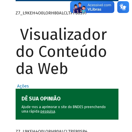
Z7_L9KEH4O0LORH80ALCLTPF80S97
Visualizador
do Conteúdo
da Web
Ações
DÊ SUA OPINIÃO
Ajude-nos a aprimorar o site do BNDES preenchendo
uma rápida
pesquisa
.
Z7_L9KEH4O0LORH80ALCLTPF80SP4