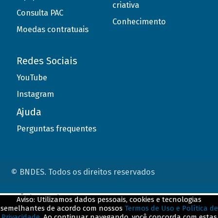
criativa
Consulta PAC
Conhecimento
Moedas contratuais
Redes Sociais
YouTube
Instagram
Ajuda
Perguntas frequentes
© BNDES. Todos os direitos reservados
ConteÃºdo complementar
Aviso: Utilizamos dados pessoais, cookies e tecnologias
semelhantes de acordo com nossos
Termos de Uso e Política de
${title}
${badge}
Privacidade
. Ao continuar navegando, você concorda com estas