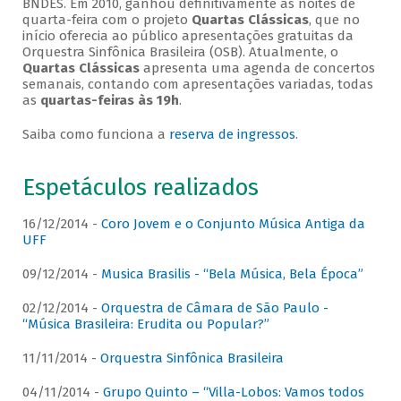
BNDES. Em 2010, ganhou definitivamente as noites de
quarta-feira com o projeto
Quartas Clássicas
, que no
início oferecia ao público apresentações gratuitas da
Orquestra Sinfônica Brasileira (OSB). Atualmente, o
Quartas Clássicas
apresenta uma agenda de concertos
semanais, contando com apresentações variadas, todas
as
quartas-feiras às 19h
.
Saiba como funciona a
reserva de ingressos
.
Espetáculos realizados
16/12/2014 -
Coro Jovem e o Conjunto Música Antiga da
UFF
09/12/2014 -
Musica Brasilis - “Bela Música, Bela Época”
02/12/2014 -
Orquestra de Câmara de São Paulo -
“Música Brasileira: Erudita ou Popular?”
11/11/2014 -
Orquestra Sinfônica Brasileira
04/11/2014 -
Grupo Quinto – “Villa-Lobos: Vamos todos