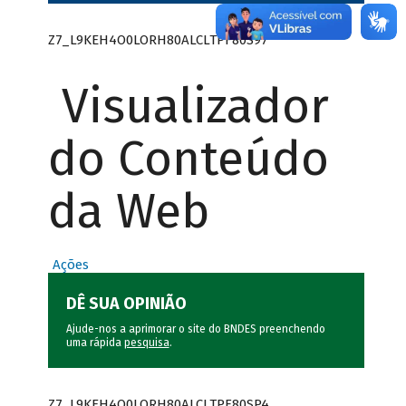
Z7_L9KEH4O0LORH80ALCLTPF80S97
Visualizador
do Conteúdo
da Web
Ações
DÊ SUA OPINIÃO
Ajude-nos a aprimorar o site do BNDES preenchendo
uma rápida
pesquisa
.
Z7_L9KEH4O0LORH80ALCLTPF80SP4