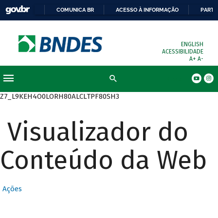
COMUNICA BR
ACESSO À INFORMAÇÃO
PARTI
ENGLISH
ACESSIBILIDADE
A+
A-
Busca
Z7_L9KEH4O0LORH80ALCLTPF80SH3
Visualizador do
Conteúdo da Web
Ações