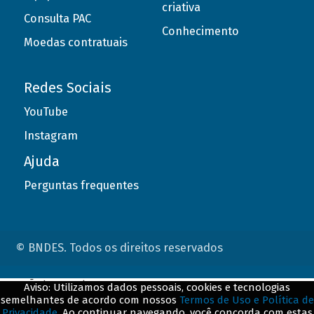
criativa
Consulta PAC
Conhecimento
Moedas contratuais
Redes Sociais
YouTube
Instagram
Ajuda
Perguntas frequentes
© BNDES. Todos os direitos reservados
ConteÃºdo complementar
Aviso: Utilizamos dados pessoais, cookies e tecnologias
semelhantes de acordo com nossos
Termos de Uso e Política de
${title}
${badge}
Privacidade
. Ao continuar navegando, você concorda com estas