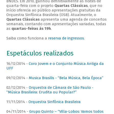
BNDES. Em 2010, ganhou definitivamente as noites de
quarta-feira com o projeto
Quartas Clássicas
, que no
início oferecia ao público apresentações gratuitas da
Orquestra Sinfônica Brasileira (OSB). Atualmente, o
Quartas Clássicas
apresenta uma agenda de concertos
semanais, contando com apresentações variadas, todas
as
quartas-feiras às 19h
.
Saiba como funciona a
reserva de ingressos
.
Espetáculos realizados
16/12/2014 -
Coro Jovem e o Conjunto Música Antiga da
UFF
09/12/2014 -
Musica Brasilis - “Bela Música, Bela Época”
02/12/2014 -
Orquestra de Câmara de São Paulo -
“Música Brasileira: Erudita ou Popular?”
11/11/2014 -
Orquestra Sinfônica Brasileira
04/11/2014 -
Grupo Quinto – “Villa-Lobos: Vamos todos