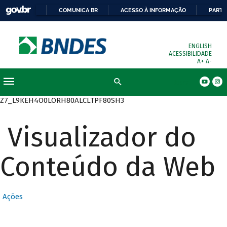
COMUNICA BR
ACESSO À INFORMAÇÃO
PARTI
ENGLISH
ACESSIBILIDADE
A+
A-
Busca
Z7_L9KEH4O0LORH80ALCLTPF80SH3
Visualizador do
Conteúdo da Web
Ações