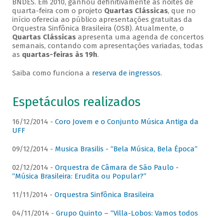
BNDES. Em 2010, ganhou definitivamente as noites de
quarta-feira com o projeto
Quartas Clássicas
, que no
início oferecia ao público apresentações gratuitas da
Orquestra Sinfônica Brasileira (OSB). Atualmente, o
Quartas Clássicas
apresenta uma agenda de concertos
semanais, contando com apresentações variadas, todas
as
quartas-feiras às 19h
.
Saiba como funciona a
reserva de ingressos
.
Espetáculos realizados
16/12/2014 -
Coro Jovem e o Conjunto Música Antiga da
UFF
09/12/2014 -
Musica Brasilis - “Bela Música, Bela Época”
02/12/2014 -
Orquestra de Câmara de São Paulo -
“Música Brasileira: Erudita ou Popular?”
11/11/2014 -
Orquestra Sinfônica Brasileira
04/11/2014 -
Grupo Quinto – “Villa-Lobos: Vamos todos