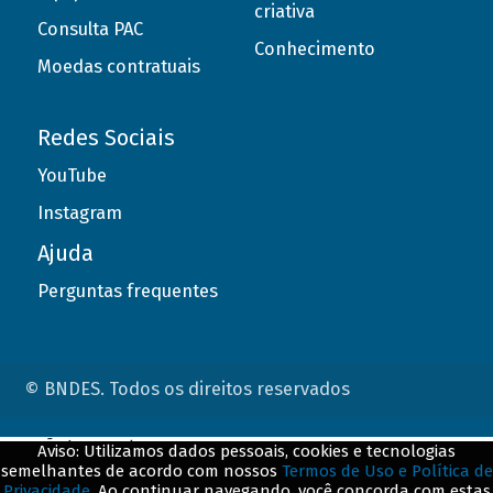
criativa
Consulta PAC
Conhecimento
Moedas contratuais
Redes Sociais
YouTube
Instagram
Ajuda
Perguntas frequentes
© BNDES. Todos os direitos reservados
ConteÃºdo complementar
Aviso: Utilizamos dados pessoais, cookies e tecnologias
semelhantes de acordo com nossos
Termos de Uso e Política de
${title}
${badge}
Privacidade
. Ao continuar navegando, você concorda com estas