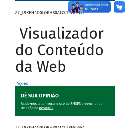
Z7_L9KEH4O0LORH80ALCLTPF80S97
Visualizador
do Conteúdo
da Web
Ações
DÊ SUA OPINIÃO
Ajude-nos a aprimorar o site do BNDES preenchendo
uma rápida
pesquisa
.
Z7_L9KEH4O0LORH80ALCLTPF80SP4