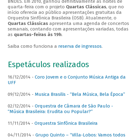
BNDES. Em 2010, ganhou definitivamente as noites de
quarta-feira com o projeto
Quartas Clássicas
, que no
início oferecia ao público apresentações gratuitas da
Orquestra Sinfônica Brasileira (OSB). Atualmente, o
Quartas Clássicas
apresenta uma agenda de concertos
semanais, contando com apresentações variadas, todas
as
quartas-feiras às 19h
.
Saiba como funciona a
reserva de ingressos
.
Espetáculos realizados
16/12/2014 -
Coro Jovem e o Conjunto Música Antiga da
UFF
09/12/2014 -
Musica Brasilis - “Bela Música, Bela Época”
02/12/2014 -
Orquestra de Câmara de São Paulo -
“Música Brasileira: Erudita ou Popular?”
11/11/2014 -
Orquestra Sinfônica Brasileira
04/11/2014 -
Grupo Quinto – “Villa-Lobos: Vamos todos