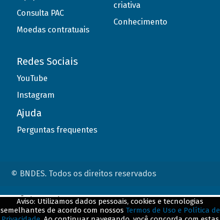
criativa
Consulta PAC
Conhecimento
Moedas contratuais
Redes Sociais
YouTube
Instagram
Ajuda
Perguntas frequentes
© BNDES. Todos os direitos reservados
ConteÃºdo complementar
Aviso: Utilizamos dados pessoais, cookies e tecnologias
semelhantes de acordo com nossos
Termos de Uso e Política de
${title}
${badge}
Privacidade
. Ao continuar navegando, você concorda com estas