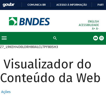
COMUNICA BR
ACESSO À INFORMAÇÃO
PARTI
ENGLISH
ACESSIBILIDADE
A+
A-
Busca
Z7_L9KEH4O0LORH80ALCLTPF80SH3
Visualizador do
Conteúdo da Web
Ações