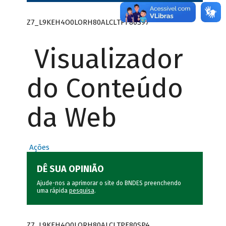
Z7_L9KEH4O0LORH80ALCLTPF80S97
Visualizador
do Conteúdo
da Web
Ações
DÊ SUA OPINIÃO
Ajude-nos a aprimorar o site do BNDES preenchendo
uma rápida
pesquisa
.
Z7_L9KEH4O0LORH80ALCLTPF80SP4