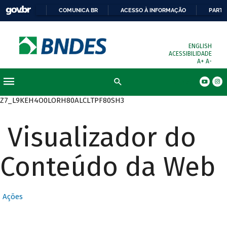
COMUNICA BR
ACESSO À INFORMAÇÃO
PARTI
ENGLISH
ACESSIBILIDADE
A+
A-
Busca
Z7_L9KEH4O0LORH80ALCLTPF80SH3
Visualizador do
Conteúdo da Web
Ações