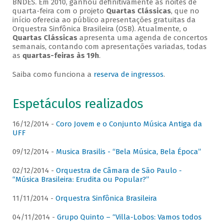
BNDES. Em 2010, ganhou definitivamente as noites de
quarta-feira com o projeto
Quartas Clássicas
, que no
início oferecia ao público apresentações gratuitas da
Orquestra Sinfônica Brasileira (OSB). Atualmente, o
Quartas Clássicas
apresenta uma agenda de concertos
semanais, contando com apresentações variadas, todas
as
quartas-feiras às 19h
.
Saiba como funciona a
reserva de ingressos
.
Espetáculos realizados
16/12/2014 -
Coro Jovem e o Conjunto Música Antiga da
UFF
09/12/2014 -
Musica Brasilis - “Bela Música, Bela Época”
02/12/2014 -
Orquestra de Câmara de São Paulo -
“Música Brasileira: Erudita ou Popular?”
11/11/2014 -
Orquestra Sinfônica Brasileira
04/11/2014 -
Grupo Quinto – “Villa-Lobos: Vamos todos