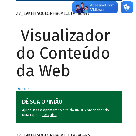
Z7_L9KEH4O0LORH80ALCLTPF80S97
Visualizador
do Conteúdo
da Web
Ações
DÊ SUA OPINIÃO
Ajude-nos a aprimorar o site do BNDES preenchendo
uma rápida
pesquisa
.
Z7_L9KEH4O0LORH80ALCLTPF80SP4