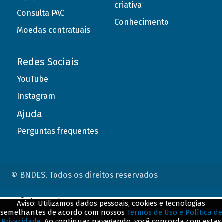
criativa
Consulta PAC
Conhecimento
Moedas contratuais
Redes Sociais
YouTube
Instagram
Ajuda
Perguntas frequentes
© BNDES. Todos os direitos reservados
ConteÃºdo complementar
Aviso: Utilizamos dados pessoais, cookies e tecnologias
semelhantes de acordo com nossos
Termos de Uso e Política de
${title}
${badge}
Privacidade
. Ao continuar navegando, você concorda com estas