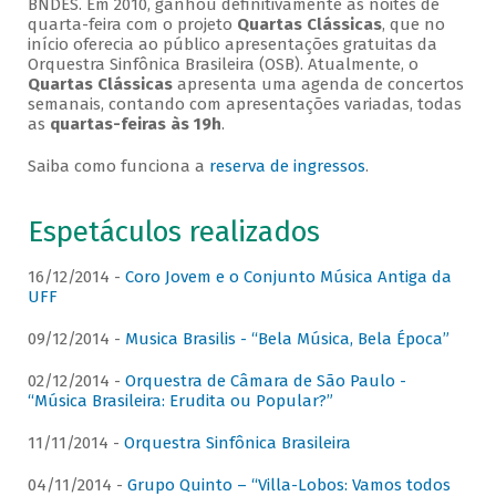
BNDES. Em 2010, ganhou definitivamente as noites de
quarta-feira com o projeto
Quartas Clássicas
, que no
início oferecia ao público apresentações gratuitas da
Orquestra Sinfônica Brasileira (OSB). Atualmente, o
Quartas Clássicas
apresenta uma agenda de concertos
semanais, contando com apresentações variadas, todas
as
quartas-feiras às 19h
.
Saiba como funciona a
reserva de ingressos
.
Espetáculos realizados
16/12/2014 -
Coro Jovem e o Conjunto Música Antiga da
UFF
09/12/2014 -
Musica Brasilis - “Bela Música, Bela Época”
02/12/2014 -
Orquestra de Câmara de São Paulo -
“Música Brasileira: Erudita ou Popular?”
11/11/2014 -
Orquestra Sinfônica Brasileira
04/11/2014 -
Grupo Quinto – “Villa-Lobos: Vamos todos