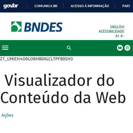
COMUNICA BR
ACESSO À INFORMAÇÃO
PARTI
ENGLISH
ACESSIBILIDADE
A+
A-
Busca
Z7_L9KEH4O0LORH80ALCLTPF80SH3
Visualizador do
Conteúdo da Web
Ações