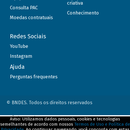
criativa
Consulta PAC
Conhecimento
Moedas contratuais
Redes Sociais
YouTube
Instagram
Ajuda
Perguntas frequentes
© BNDES. Todos os direitos reservados
ConteÃºdo complementar
Aviso: Utilizamos dados pessoais, cookies e tecnologias
semelhantes de acordo com nossos
Termos de Uso e Política de
${title}
${badge}
Privacidade
. Ao continuar navegando, você concorda com estas