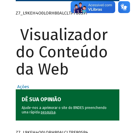
Z7_L9KEH4O0LORH80ALCLTPF80S97
Visualizador
do Conteúdo
da Web
Ações
DÊ SUA OPINIÃO
Ajude-nos a aprimorar o site do BNDES preenchendo
uma rápida
pesquisa
.
Z7_L9KEH4O0LORH80ALCLTPF80SP4