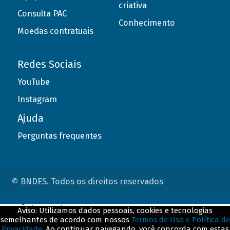
criativa
Consulta PAC
Conhecimento
Moedas contratuais
Redes Sociais
YouTube
Instagram
Ajuda
Perguntas frequentes
© BNDES. Todos os direitos reservados
ConteÃºdo complementar
Aviso: Utilizamos dados pessoais, cookies e tecnologias
semelhantes de acordo com nossos
Termos de Uso e Política de
${title}
${badge}
Privacidade
. Ao continuar navegando, você concorda com estas