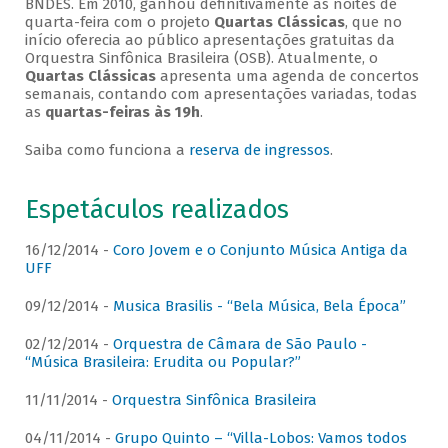
BNDES. Em 2010, ganhou definitivamente as noites de
quarta-feira com o projeto
Quartas Clássicas
, que no
início oferecia ao público apresentações gratuitas da
Orquestra Sinfônica Brasileira (OSB). Atualmente, o
Quartas Clássicas
apresenta uma agenda de concertos
semanais, contando com apresentações variadas, todas
as
quartas-feiras às 19h
.
Saiba como funciona a
reserva de ingressos
.
Espetáculos realizados
16/12/2014 -
Coro Jovem e o Conjunto Música Antiga da
UFF
09/12/2014 -
Musica Brasilis - “Bela Música, Bela Época”
02/12/2014 -
Orquestra de Câmara de São Paulo -
“Música Brasileira: Erudita ou Popular?”
11/11/2014 -
Orquestra Sinfônica Brasileira
04/11/2014 -
Grupo Quinto – “Villa-Lobos: Vamos todos