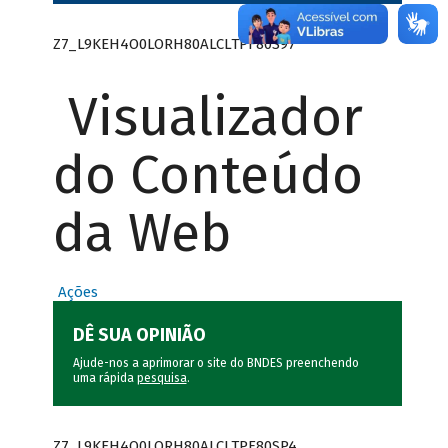
Z7_L9KEH4O0LORH80ALCLTPF80S97
Visualizador
do Conteúdo
da Web
Ações
DÊ SUA OPINIÃO
Ajude-nos a aprimorar o site do BNDES preenchendo
uma rápida
pesquisa
.
Z7_L9KEH4O0LORH80ALCLTPF80SP4