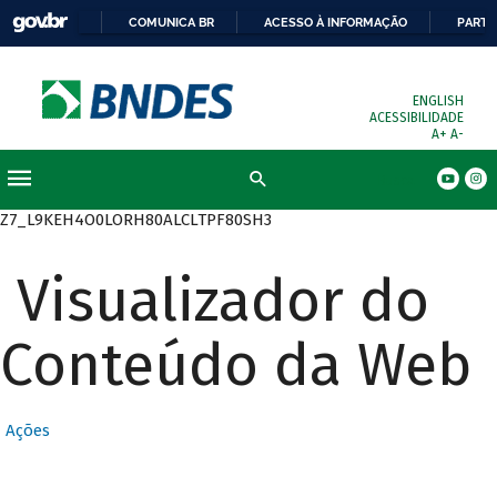
COMUNICA BR
ACESSO À INFORMAÇÃO
PARTI
ENGLISH
ACESSIBILIDADE
A+
A-
Busca
Z7_L9KEH4O0LORH80ALCLTPF80SH3
Visualizador do
Conteúdo da Web
Ações