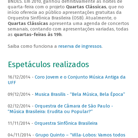
BNDES. Em 2010, ganhou definitivamente as noites de
quarta-feira com o projeto
Quartas Clássicas
, que no
início oferecia ao público apresentações gratuitas da
Orquestra Sinfônica Brasileira (OSB). Atualmente, o
Quartas Clássicas
apresenta uma agenda de concertos
semanais, contando com apresentações variadas, todas
as
quartas-feiras às 19h
.
Saiba como funciona a
reserva de ingressos
.
Espetáculos realizados
16/12/2014 -
Coro Jovem e o Conjunto Música Antiga da
UFF
09/12/2014 -
Musica Brasilis - “Bela Música, Bela Época”
02/12/2014 -
Orquestra de Câmara de São Paulo -
“Música Brasileira: Erudita ou Popular?”
11/11/2014 -
Orquestra Sinfônica Brasileira
04/11/2014 -
Grupo Quinto – “Villa-Lobos: Vamos todos