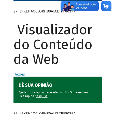
Z7_L9KEH4O0LORH80ALCLTPF80S97
Visualizador
do Conteúdo
da Web
Ações
DÊ SUA OPINIÃO
Ajude-nos a aprimorar o site do BNDES preenchendo
uma rápida
pesquisa
.
Z7_L9KEH4O0LORH80ALCLTPF80SP4