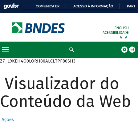
COMUNICA BR
ACESSO À INFORMAÇÃO
PARTI
ENGLISH
ACESSIBILIDADE
A+
A-
Busca
Z7_L9KEH4O0LORH80ALCLTPF80SH3
Visualizador do
Conteúdo da Web
Ações