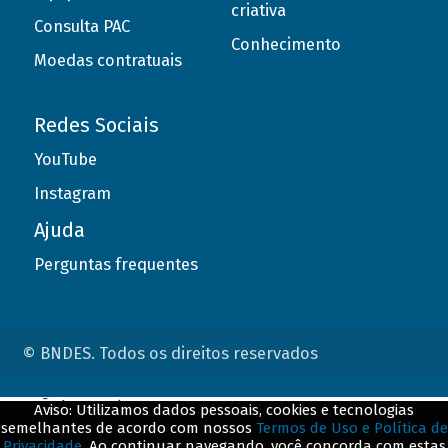
criativa
Consulta PAC
Conhecimento
Moedas contratuais
Redes Sociais
YouTube
Instagram
Ajuda
Perguntas frequentes
© BNDES. Todos os direitos reservados
ConteÃºdo complementar
Aviso: Utilizamos dados pessoais, cookies e tecnologias
semelhantes de acordo com nossos
Termos de Uso e Política de
${title}
${badge}
Privacidade
. Ao continuar navegando, você concorda com estas