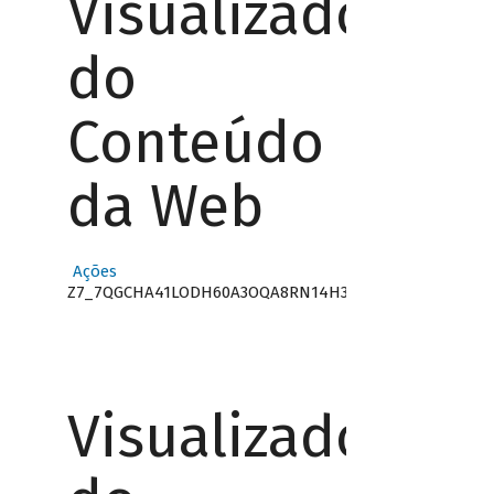
Visualizador
do
Conteúdo
da Web
Ações
Z7_7QGCHA41LODH60A3OQA8RN14H3
Visualizador