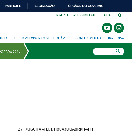
PARTICIPE
LEGISLAÇÃO
ÓRGÃOS DO GOVERNO
⁣
ENGLISH
ACESSIBILIDADE
A+
A-
NCIA
DESENVOLVIMENTO SUSTENTÁVEL
CONHECIMENTO
IMPRENSA
Busca
Z7_7QGCHA41LODH60A3OQA8RN14H1