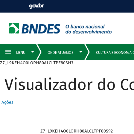
Z7_L9KEH4O0LORH80ALCLTPF80SH3
Visualizador do 
Ações
Z7_L9KEH4O0LORH80ALCLTPF80S92