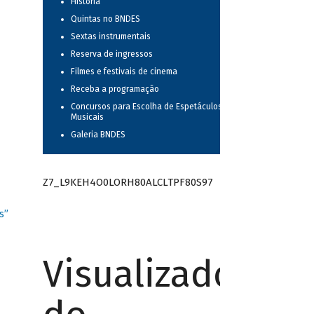
História
Quintas no BNDES
Sextas instrumentais
Reserva de ingressos
Filmes e festivais de cinema
Receba a programação
Concursos para Escolha de Espetáculos
Musicais
Galeria BNDES
Z7_L9KEH4O0LORH80ALCLTPF80S97
s”
Visualizador