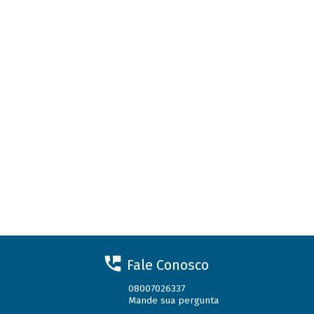
Fale Conosco
08007026337
Mande sua pergunta