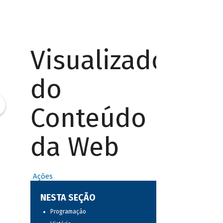
Visualizador
do
Conteúdo
da Web
Ações
NESTA SEÇÃO
Programação