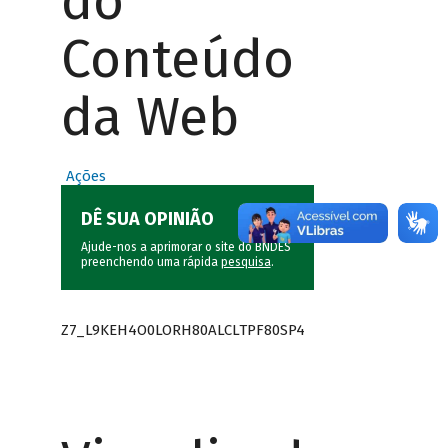
do
Conteúdo
da Web
Ações
DÊ SUA OPINIÃO
Ajude-nos a aprimorar o site do BNDES
preenchendo uma rápida
pesquisa
.
Z7_L9KEH4O0LORH80ALCLTPF80SP4