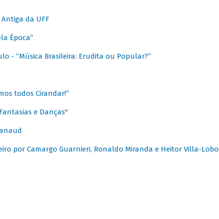
 Antiga da UFF
ela Época”
o - “Música Brasileira: Erudita ou Popular?”
mos todos Cirandar!”
Fantasias e Danças"
Canaud
leiro por Camargo Guarnieri, Ronaldo Miranda e Heitor Villa-Lobo