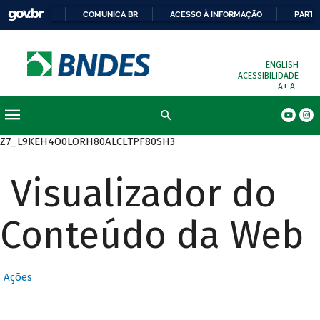
COMUNICA BR
ACESSO À INFORMAÇÃO
PARTI
ENGLISH
ACESSIBILIDADE
A+
A-
Busca
Z7_L9KEH4O0LORH80ALCLTPF80SH3
Visualizador do
Conteúdo da Web
Ações