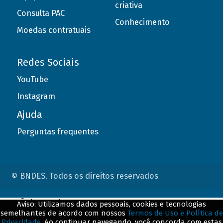
criativa
Consulta PAC
Conhecimento
Moedas contratuais
Redes Sociais
YouTube
Instagram
Ajuda
Perguntas frequentes
© BNDES. Todos os direitos reservados
ConteÃºdo complementar
Aviso: Utilizamos dados pessoais, cookies e tecnologias
semelhantes de acordo com nossos
Termos de Uso e Política de
${title}
${badge}
Privacidade
. Ao continuar navegando, você concorda com estas