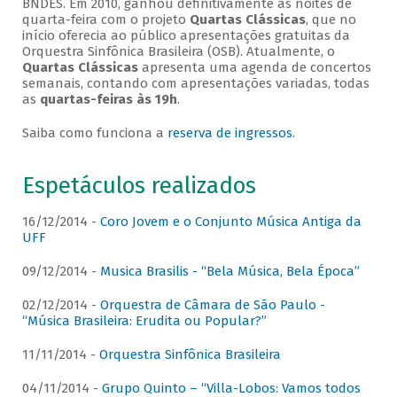
BNDES. Em 2010, ganhou definitivamente as noites de
quarta-feira com o projeto
Quartas Clássicas
, que no
início oferecia ao público apresentações gratuitas da
Orquestra Sinfônica Brasileira (OSB). Atualmente, o
Quartas Clássicas
apresenta uma agenda de concertos
semanais, contando com apresentações variadas, todas
as
quartas-feiras às 19h
.
Saiba como funciona a
reserva de ingressos
.
Espetáculos realizados
16/12/2014 -
Coro Jovem e o Conjunto Música Antiga da
UFF
09/12/2014 -
Musica Brasilis - “Bela Música, Bela Época”
02/12/2014 -
Orquestra de Câmara de São Paulo -
“Música Brasileira: Erudita ou Popular?”
11/11/2014 -
Orquestra Sinfônica Brasileira
04/11/2014 -
Grupo Quinto – “Villa-Lobos: Vamos todos