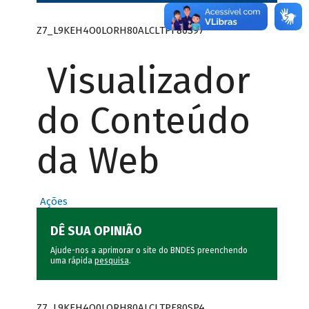
Z7_L9KEH4O0LORH80ALCLTPF80S97
Visualizador
do Conteúdo
da Web
Ações
DÊ SUA OPINIÃO
Ajude-nos a aprimorar o site do BNDES preenchendo
uma rápida
pesquisa
.
Z7_L9KEH4O0LORH80ALCLTPF80SP4