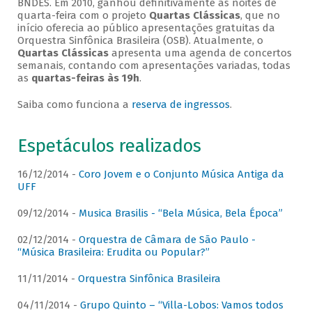
BNDES. Em 2010, ganhou definitivamente as noites de
quarta-feira com o projeto
Quartas Clássicas
, que no
início oferecia ao público apresentações gratuitas da
Orquestra Sinfônica Brasileira (OSB). Atualmente, o
Quartas Clássicas
apresenta uma agenda de concertos
semanais, contando com apresentações variadas, todas
as
quartas-feiras às 19h
.
Saiba como funciona a
reserva de ingressos
.
Espetáculos realizados
16/12/2014 -
Coro Jovem e o Conjunto Música Antiga da
UFF
09/12/2014 -
Musica Brasilis - “Bela Música, Bela Época”
02/12/2014 -
Orquestra de Câmara de São Paulo -
“Música Brasileira: Erudita ou Popular?”
11/11/2014 -
Orquestra Sinfônica Brasileira
04/11/2014 -
Grupo Quinto – “Villa-Lobos: Vamos todos