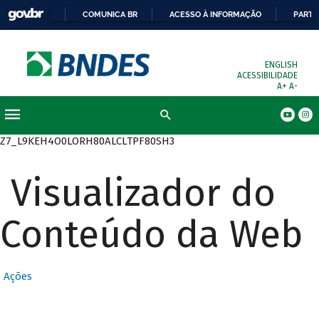
COMUNICA BR
ACESSO À INFORMAÇÃO
PARTI
ENGLISH
ACESSIBILIDADE
A+
A-
Busca
Z7_L9KEH4O0LORH80ALCLTPF80SH3
Visualizador do
Conteúdo da Web
Ações