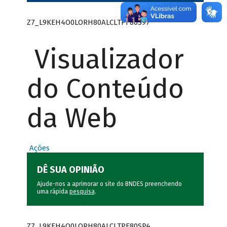
Z7_L9KEH4O0LORH80ALCLTPF80S97
Visualizador
do Conteúdo
da Web
Ações
DÊ SUA OPINIÃO
Ajude-nos a aprimorar o site do BNDES preenchendo
uma rápida
pesquisa
.
Z7_L9KEH4O0LORH80ALCLTPF80SP4