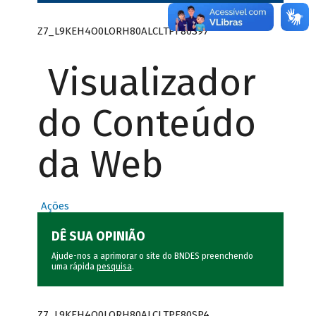
Z7_L9KEH4O0LORH80ALCLTPF80S97
Visualizador
do Conteúdo
da Web
Ações
DÊ SUA OPINIÃO
Ajude-nos a aprimorar o site do BNDES preenchendo
uma rápida
pesquisa
.
Z7_L9KEH4O0LORH80ALCLTPF80SP4