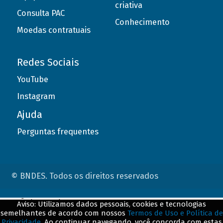
criativa
Consulta PAC
Conhecimento
Moedas contratuais
Redes Sociais
YouTube
Instagram
Ajuda
Perguntas frequentes
© BNDES. Todos os direitos reservados
ConteÃºdo complementar
Aviso: Utilizamos dados pessoais, cookies e tecnologias
semelhantes de acordo com nossos
Termos de Uso e Política de
${title}
${badge}
Privacidade
. Ao continuar navegando, você concorda com estas