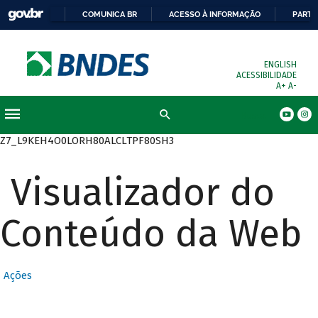
COMUNICA BR
ACESSO À INFORMAÇÃO
PARTI
ENGLISH
ACESSIBILIDADE
A+
A-
Busca
Z7_L9KEH4O0LORH80ALCLTPF80SH3
Visualizador do
Conteúdo da Web
Ações