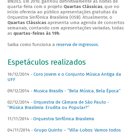
BNDES. Em 2010, ganhou definitivamente as noites de
quarta-feira com o projeto
Quartas Clássicas
, que no
início oferecia ao público apresentações gratuitas da
Orquestra Sinfônica Brasileira (OSB). Atualmente, o
Quartas Clássicas
apresenta uma agenda de concertos
semanais, contando com apresentações variadas, todas
as
quartas-feiras às 19h
.
Saiba como funciona a
reserva de ingressos
.
Espetáculos realizados
16/12/2014 -
Coro Jovem e o Conjunto Música Antiga da
UFF
09/12/2014 -
Musica Brasilis - “Bela Música, Bela Época”
02/12/2014 -
Orquestra de Câmara de São Paulo -
“Música Brasileira: Erudita ou Popular?”
11/11/2014 -
Orquestra Sinfônica Brasileira
04/11/2014 -
Grupo Quinto – “Villa-Lobos: Vamos todos