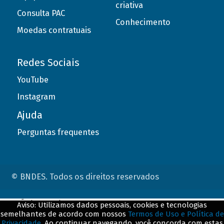
criativa
Consulta PAC
Conhecimento
Moedas contratuais
Redes Sociais
YouTube
Instagram
Ajuda
Perguntas frequentes
© BNDES. Todos os direitos reservados
ConteÃºdo complementar
Aviso: Utilizamos dados pessoais, cookies e tecnologias
semelhantes de acordo com nossos
Termos de Uso e Política de
${title}
${badge}
Privacidade
. Ao continuar navegando, você concorda com estas