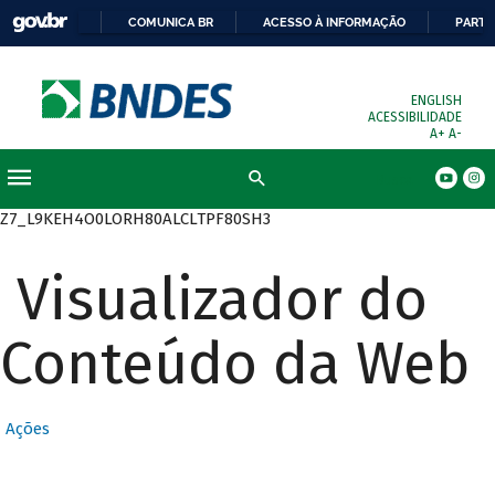
COMUNICA BR
ACESSO À INFORMAÇÃO
PARTI
ENGLISH
ACESSIBILIDADE
A+
A-
Busca
Z7_L9KEH4O0LORH80ALCLTPF80SH3
Visualizador do
Conteúdo da Web
Ações