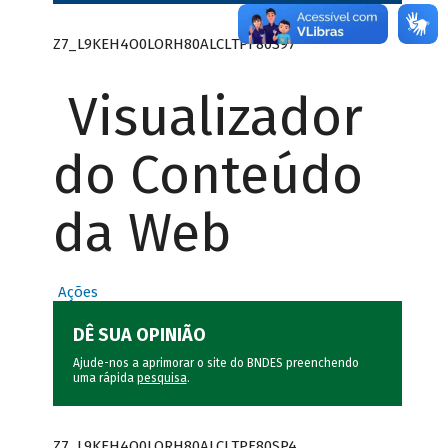
Z7_L9KEH4O0LORH80ALCLTPF80S97
Visualizador
do Conteúdo
da Web
Ações
DÊ SUA OPINIÃO
Ajude-nos a aprimorar o site do BNDES preenchendo
uma rápida
pesquisa
.
Z7_L9KEH4O0LORH80ALCLTPF80SP4