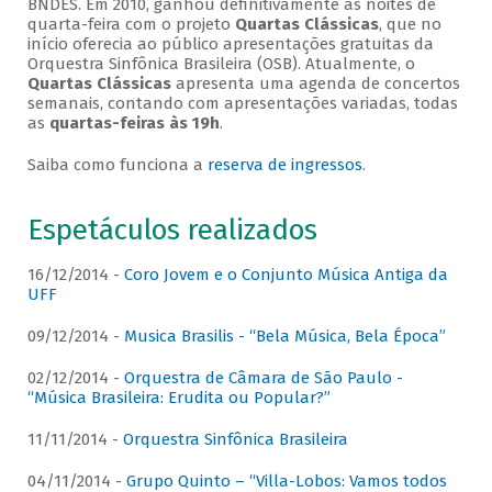
BNDES. Em 2010, ganhou definitivamente as noites de
quarta-feira com o projeto
Quartas Clássicas
, que no
início oferecia ao público apresentações gratuitas da
Orquestra Sinfônica Brasileira (OSB). Atualmente, o
Quartas Clássicas
apresenta uma agenda de concertos
semanais, contando com apresentações variadas, todas
as
quartas-feiras às 19h
.
Saiba como funciona a
reserva de ingressos
.
Espetáculos realizados
16/12/2014 -
Coro Jovem e o Conjunto Música Antiga da
UFF
09/12/2014 -
Musica Brasilis - “Bela Música, Bela Época”
02/12/2014 -
Orquestra de Câmara de São Paulo -
“Música Brasileira: Erudita ou Popular?”
11/11/2014 -
Orquestra Sinfônica Brasileira
04/11/2014 -
Grupo Quinto – “Villa-Lobos: Vamos todos