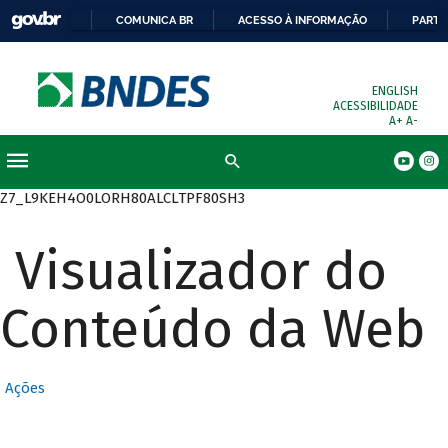
COMUNICA BR
ACESSO À INFORMAÇÃO
PARTI
ENGLISH
ACESSIBILIDADE
A+
A-
Busca
Z7_L9KEH4O0LORH80ALCLTPF80SH3
Visualizador do
Conteúdo da Web
Ações