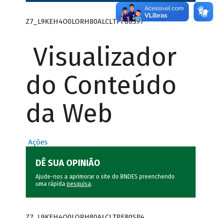
Z7_L9KEH4O0LORH80ALCLTPF80S97
Visualizador
do Conteúdo
da Web
Ações
DÊ SUA OPINIÃO
Ajude-nos a aprimorar o site do BNDES preenchendo
uma rápida
pesquisa
.
Z7_L9KEH4O0LORH80ALCLTPF80SP4