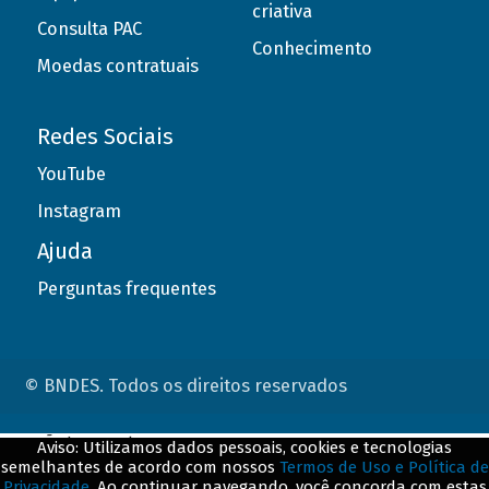
criativa
Consulta PAC
Conhecimento
Moedas contratuais
Redes Sociais
YouTube
Instagram
Ajuda
Perguntas frequentes
© BNDES. Todos os direitos reservados
ConteÃºdo complementar
Aviso: Utilizamos dados pessoais, cookies e tecnologias
semelhantes de acordo com nossos
Termos de Uso e Política de
${title}
${badge}
Privacidade
. Ao continuar navegando, você concorda com estas