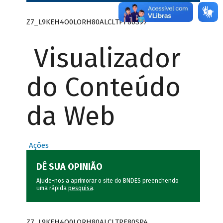
Z7_L9KEH4O0LORH80ALCLTPF80S97
Visualizador
do Conteúdo
da Web
Ações
DÊ SUA OPINIÃO
Ajude-nos a aprimorar o site do BNDES preenchendo
uma rápida
pesquisa
.
Z7_L9KEH4O0LORH80ALCLTPF80SP4