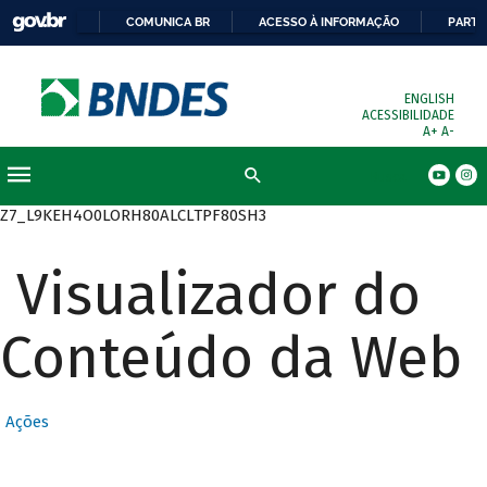
COMUNICA BR
ACESSO À INFORMAÇÃO
PARTI
ENGLISH
ACESSIBILIDADE
A+
A-
Busca
Z7_L9KEH4O0LORH80ALCLTPF80SH3
Visualizador do
Conteúdo da Web
Ações