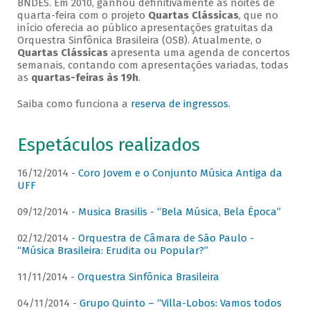
BNDES. Em 2010, ganhou definitivamente as noites de
quarta-feira com o projeto
Quartas Clássicas
, que no
início oferecia ao público apresentações gratuitas da
Orquestra Sinfônica Brasileira (OSB). Atualmente, o
Quartas Clássicas
apresenta uma agenda de concertos
semanais, contando com apresentações variadas, todas
as
quartas-feiras às 19h
.
Saiba como funciona a
reserva de ingressos
.
Espetáculos realizados
16/12/2014 -
Coro Jovem e o Conjunto Música Antiga da
UFF
09/12/2014 -
Musica Brasilis - “Bela Música, Bela Época”
02/12/2014 -
Orquestra de Câmara de São Paulo -
“Música Brasileira: Erudita ou Popular?”
11/11/2014 -
Orquestra Sinfônica Brasileira
04/11/2014 -
Grupo Quinto – “Villa-Lobos: Vamos todos