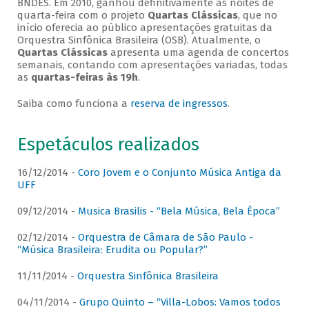
BNDES. Em 2010, ganhou definitivamente as noites de
quarta-feira com o projeto
Quartas Clássicas
, que no
início oferecia ao público apresentações gratuitas da
Orquestra Sinfônica Brasileira (OSB). Atualmente, o
Quartas Clássicas
apresenta uma agenda de concertos
semanais, contando com apresentações variadas, todas
as
quartas-feiras às 19h
.
Saiba como funciona a
reserva de ingressos
.
Espetáculos realizados
16/12/2014 -
Coro Jovem e o Conjunto Música Antiga da
UFF
09/12/2014 -
Musica Brasilis - “Bela Música, Bela Época”
02/12/2014 -
Orquestra de Câmara de São Paulo -
“Música Brasileira: Erudita ou Popular?”
11/11/2014 -
Orquestra Sinfônica Brasileira
04/11/2014 -
Grupo Quinto – “Villa-Lobos: Vamos todos