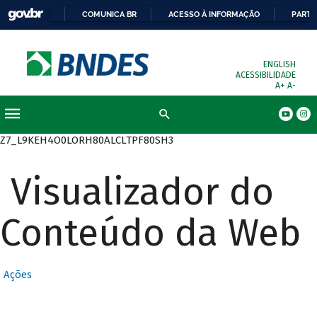
COMUNICA BR
ACESSO À INFORMAÇÃO
PARTI
ENGLISH
ACESSIBILIDADE
A+
A-
Busca
Z7_L9KEH4O0LORH80ALCLTPF80SH3
Visualizador do
Conteúdo da Web
Ações