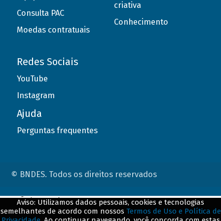
criativa
Consulta PAC
Conhecimento
Moedas contratuais
Redes Sociais
YouTube
Instagram
Ajuda
Perguntas frequentes
© BNDES. Todos os direitos reservados
ConteÃºdo complementar
Aviso: Utilizamos dados pessoais, cookies e tecnologias
semelhantes de acordo com nossos
Termos de Uso e Política de
${title}
${badge}
Privacidade
. Ao continuar navegando, você concorda com estas