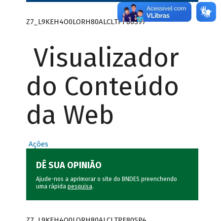
Z7_L9KEH4O0LORH80ALCLTPF80S97
Visualizador
do Conteúdo
da Web
Ações
DÊ SUA OPINIÃO
Ajude-nos a aprimorar o site do BNDES preenchendo
uma rápida
pesquisa
.
Z7_L9KEH4O0LORH80ALCLTPF80SP4