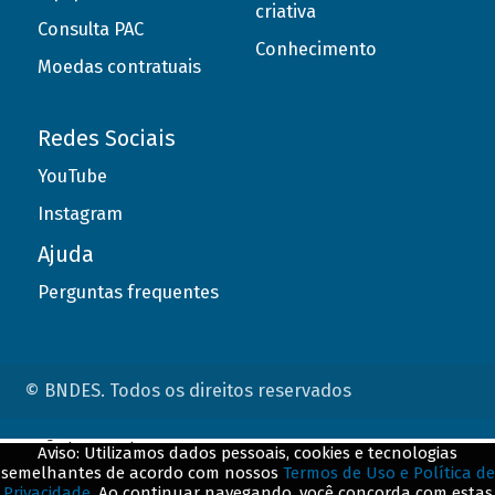
criativa
Consulta PAC
Conhecimento
Moedas contratuais
Redes Sociais
YouTube
Instagram
Ajuda
Perguntas frequentes
© BNDES. Todos os direitos reservados
ConteÃºdo complementar
Aviso: Utilizamos dados pessoais, cookies e tecnologias
semelhantes de acordo com nossos
Termos de Uso e Política de
${title}
${badge}
Privacidade
. Ao continuar navegando, você concorda com estas