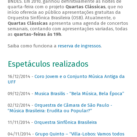
BNDES. Em 2010, ganhou definitivamente as noites de
quarta-feira com o projeto
Quartas Clássicas
, que no
início oferecia ao público apresentações gratuitas da
Orquestra Sinfônica Brasileira (OSB). Atualmente, o
Quartas Clássicas
apresenta uma agenda de concertos
semanais, contando com apresentações variadas, todas
as
quartas-feiras às 19h
.
Saiba como funciona a
reserva de ingressos
.
Espetáculos realizados
16/12/2014 -
Coro Jovem e o Conjunto Música Antiga da
UFF
09/12/2014 -
Musica Brasilis - “Bela Música, Bela Época”
02/12/2014 -
Orquestra de Câmara de São Paulo -
“Música Brasileira: Erudita ou Popular?”
11/11/2014 -
Orquestra Sinfônica Brasileira
04/11/2014 -
Grupo Quinto – “Villa-Lobos: Vamos todos