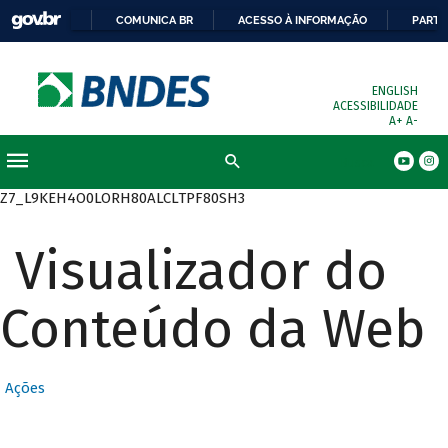
COMUNICA BR
ACESSO À INFORMAÇÃO
PARTI
ENGLISH
ACESSIBILIDADE
A+
A-
Busca
Z7_L9KEH4O0LORH80ALCLTPF80SH3
Visualizador do
Conteúdo da Web
Ações