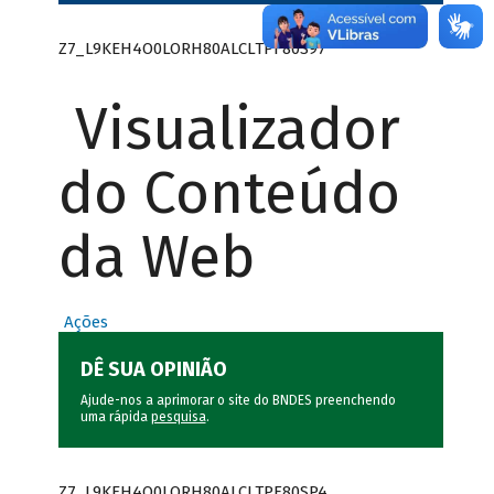
Z7_L9KEH4O0LORH80ALCLTPF80S97
Visualizador
do Conteúdo
da Web
Ações
DÊ SUA OPINIÃO
Ajude-nos a aprimorar o site do BNDES preenchendo
uma rápida
pesquisa
.
Z7_L9KEH4O0LORH80ALCLTPF80SP4