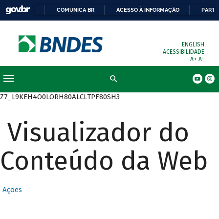
COMUNICA BR
ACESSO À INFORMAÇÃO
PARTI
ENGLISH
ACESSIBILIDADE
A+
A-
Busca
Z7_L9KEH4O0LORH80ALCLTPF80SH3
Visualizador do
Conteúdo da Web
Ações