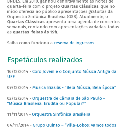
BNDES. Em 2010, ganhou definitivamente as noites de
quarta-feira com o projeto
Quartas Clássicas
, que no
início oferecia ao público apresentações gratuitas da
Orquestra Sinfônica Brasileira (OSB). Atualmente, o
Quartas Clássicas
apresenta uma agenda de concertos
semanais, contando com apresentações variadas, todas
as
quartas-feiras às 19h
.
Saiba como funciona a
reserva de ingressos
.
Espetáculos realizados
16/12/2014 -
Coro Jovem e o Conjunto Música Antiga da
UFF
09/12/2014 -
Musica Brasilis - “Bela Música, Bela Época”
02/12/2014 -
Orquestra de Câmara de São Paulo -
“Música Brasileira: Erudita ou Popular?”
11/11/2014 -
Orquestra Sinfônica Brasileira
04/11/2014 -
Grupo Quinto – “Villa-Lobos: Vamos todos