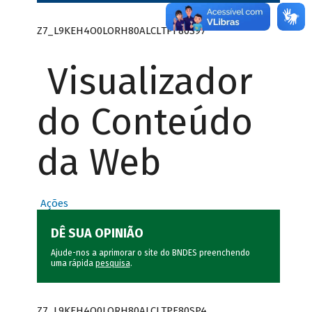
Z7_L9KEH4O0LORH80ALCLTPF80S97
Visualizador
do Conteúdo
da Web
Ações
DÊ SUA OPINIÃO
Ajude-nos a aprimorar o site do BNDES preenchendo
uma rápida
pesquisa
.
Z7_L9KEH4O0LORH80ALCLTPF80SP4