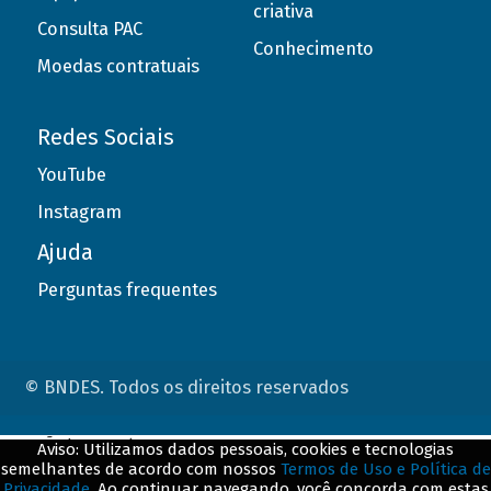
criativa
Consulta PAC
Conhecimento
Moedas contratuais
Redes Sociais
YouTube
Instagram
Ajuda
Perguntas frequentes
© BNDES. Todos os direitos reservados
ConteÃºdo complementar
Aviso: Utilizamos dados pessoais, cookies e tecnologias
semelhantes de acordo com nossos
Termos de Uso e Política de
${title}
${badge}
Privacidade
. Ao continuar navegando, você concorda com estas