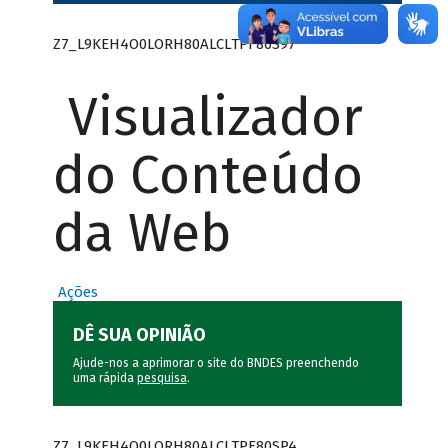
Z7_L9KEH4O0LORH80ALCLTPF80S97
Visualizador
do Conteúdo
da Web
Ações
DÊ SUA OPINIÃO
Ajude-nos a aprimorar o site do BNDES preenchendo
uma rápida
pesquisa
.
Z7_L9KEH4O0LORH80ALCLTPF80SP4