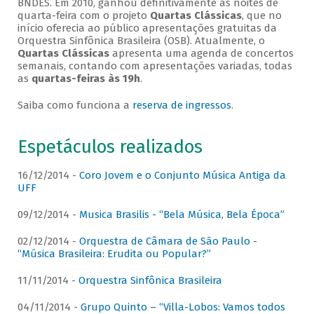
BNDES. Em 2010, ganhou definitivamente as noites de
quarta-feira com o projeto
Quartas Clássicas
, que no
início oferecia ao público apresentações gratuitas da
Orquestra Sinfônica Brasileira (OSB). Atualmente, o
Quartas Clássicas
apresenta uma agenda de concertos
semanais, contando com apresentações variadas, todas
as
quartas-feiras às 19h
.
Saiba como funciona a
reserva de ingressos
.
Espetáculos realizados
16/12/2014 -
Coro Jovem e o Conjunto Música Antiga da
UFF
09/12/2014 -
Musica Brasilis - “Bela Música, Bela Época”
02/12/2014 -
Orquestra de Câmara de São Paulo -
“Música Brasileira: Erudita ou Popular?”
11/11/2014 -
Orquestra Sinfônica Brasileira
04/11/2014 -
Grupo Quinto – “Villa-Lobos: Vamos todos