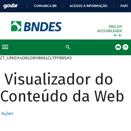
COMUNICA BR
ACESSO À INFORMAÇÃO
PARTI
ENGLISH
ACESSIBILIDADE
A+
A-
Busca
Z7_L9KEH4O0LORH80ALCLTPF80SH3
Visualizador do
Conteúdo da Web
Ações