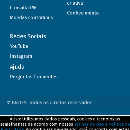
criativa
Consulta PAC
Conhecimento
Moedas contratuais
Redes Sociais
YouTube
Instagram
Ajuda
Perguntas frequentes
© BNDES. Todos os direitos reservados
ConteÃºdo complementar
Aviso: Utilizamos dados pessoais, cookies e tecnologias
semelhantes de acordo com nossos
Termos de Uso e Política de
${title}
${badge}
Privacidade
. Ao continuar navegando, você concorda com estas