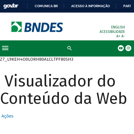
COMUNICA BR
ACESSO À INFORMAÇÃO
PARTI
ENGLISH
ACESSIBILIDADE
A+
A-
Busca
Z7_L9KEH4O0LORH80ALCLTPF80SH3
Visualizador do
Conteúdo da Web
Ações