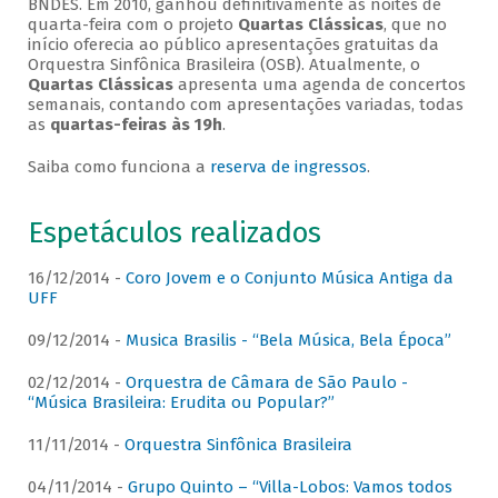
BNDES. Em 2010, ganhou definitivamente as noites de
quarta-feira com o projeto
Quartas Clássicas
, que no
início oferecia ao público apresentações gratuitas da
Orquestra Sinfônica Brasileira (OSB). Atualmente, o
Quartas Clássicas
apresenta uma agenda de concertos
semanais, contando com apresentações variadas, todas
as
quartas-feiras às 19h
.
Saiba como funciona a
reserva de ingressos
.
Espetáculos realizados
16/12/2014 -
Coro Jovem e o Conjunto Música Antiga da
UFF
09/12/2014 -
Musica Brasilis - “Bela Música, Bela Época”
02/12/2014 -
Orquestra de Câmara de São Paulo -
“Música Brasileira: Erudita ou Popular?”
11/11/2014 -
Orquestra Sinfônica Brasileira
04/11/2014 -
Grupo Quinto – “Villa-Lobos: Vamos todos