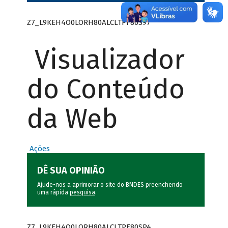
Z7_L9KEH4O0LORH80ALCLTPF80S97
Visualizador
do Conteúdo
da Web
Ações
DÊ SUA OPINIÃO
Ajude-nos a aprimorar o site do BNDES preenchendo
uma rápida
pesquisa
.
Z7_L9KEH4O0LORH80ALCLTPF80SP4