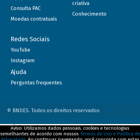
criativa
Consulta PAC
Conhecimento
Moedas contratuais
Redes Sociais
YouTube
Instagram
Ajuda
Perguntas frequentes
© BNDES. Todos os direitos reservados
ConteÃºdo complementar
Aviso: Utilizamos dados pessoais, cookies e tecnologias
semelhantes de acordo com nossos
Termos de Uso e Política de
${title}
${badge}
Privacidade
. Ao continuar navegando, você concorda com estas