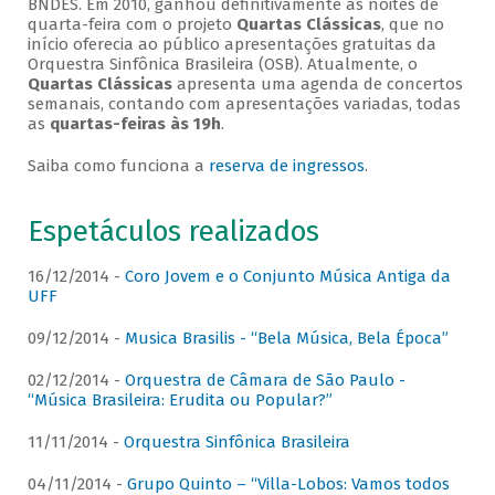
BNDES. Em 2010, ganhou definitivamente as noites de
quarta-feira com o projeto
Quartas Clássicas
, que no
início oferecia ao público apresentações gratuitas da
Orquestra Sinfônica Brasileira (OSB). Atualmente, o
Quartas Clássicas
apresenta uma agenda de concertos
semanais, contando com apresentações variadas, todas
as
quartas-feiras às 19h
.
Saiba como funciona a
reserva de ingressos
.
Espetáculos realizados
16/12/2014 -
Coro Jovem e o Conjunto Música Antiga da
UFF
09/12/2014 -
Musica Brasilis - “Bela Música, Bela Época”
02/12/2014 -
Orquestra de Câmara de São Paulo -
“Música Brasileira: Erudita ou Popular?”
11/11/2014 -
Orquestra Sinfônica Brasileira
04/11/2014 -
Grupo Quinto – “Villa-Lobos: Vamos todos