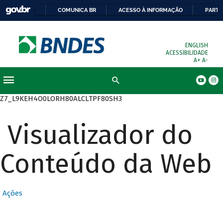
COMUNICA BR
ACESSO À INFORMAÇÃO
PARTI
ENGLISH
ACESSIBILIDADE
A+
A-
Busca
Z7_L9KEH4O0LORH80ALCLTPF80SH3
Visualizador do
Conteúdo da Web
Ações