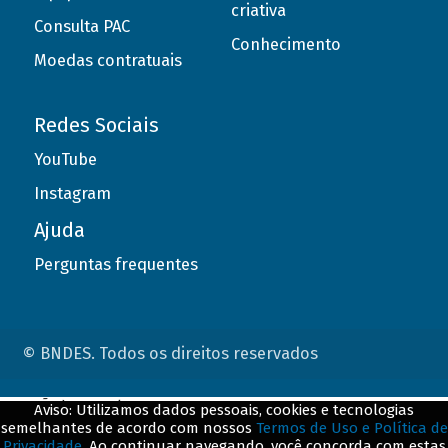
criativa
Consulta PAC
Conhecimento
Moedas contratuais
Redes Sociais
YouTube
Instagram
Ajuda
Perguntas frequentes
© BNDES. Todos os direitos reservados
ConteÃºdo complementar
Aviso: Utilizamos dados pessoais, cookies e tecnologias
semelhantes de acordo com nossos
Termos de Uso e Política de
${title}
${badge}
Privacidade
. Ao continuar navegando, você concorda com estas