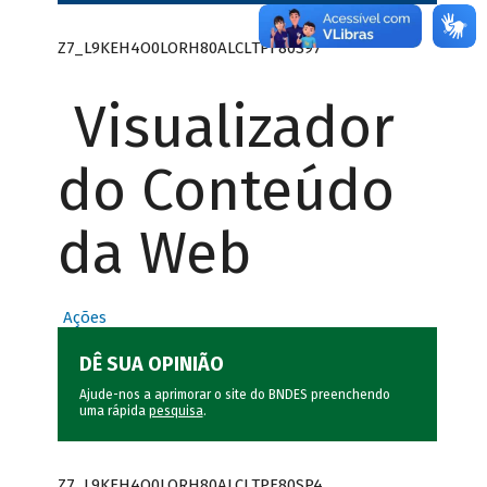
Z7_L9KEH4O0LORH80ALCLTPF80S97
Visualizador
do Conteúdo
da Web
Ações
DÊ SUA OPINIÃO
Ajude-nos a aprimorar o site do BNDES preenchendo
uma rápida
pesquisa
.
Z7_L9KEH4O0LORH80ALCLTPF80SP4