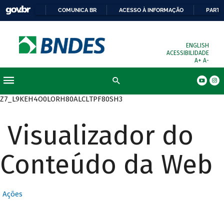
COMUNICA BR
ACESSO À INFORMAÇÃO
PARTI
ENGLISH
ACESSIBILIDADE
A+
A-
Busca
Z7_L9KEH4O0LORH80ALCLTPF80SH3
Visualizador do
Conteúdo da Web
Ações