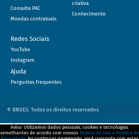
criativa
Consulta PAC
Conhecimento
Moedas contratuais
Redes Sociais
YouTube
Instagram
Ajuda
Perguntas frequentes
© BNDES. Todos os direitos reservados
ConteÃºdo complementar
Aviso: Utilizamos dados pessoais, cookies e tecnologias
semelhantes de acordo com nossos
Termos de Uso e Política de
${title}
${badge}
Privacidade
. Ao continuar navegando, você concorda com estas