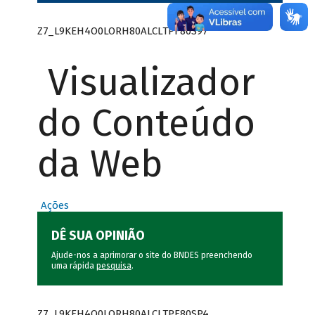
Z7_L9KEH4O0LORH80ALCLTPF80S97
Visualizador
do Conteúdo
da Web
Ações
DÊ SUA OPINIÃO
Ajude-nos a aprimorar o site do BNDES preenchendo
uma rápida
pesquisa
.
Z7_L9KEH4O0LORH80ALCLTPF80SP4