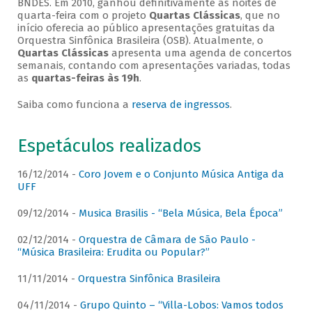
BNDES. Em 2010, ganhou definitivamente as noites de
quarta-feira com o projeto
Quartas Clássicas
, que no
início oferecia ao público apresentações gratuitas da
Orquestra Sinfônica Brasileira (OSB). Atualmente, o
Quartas Clássicas
apresenta uma agenda de concertos
semanais, contando com apresentações variadas, todas
as
quartas-feiras às 19h
.
Saiba como funciona a
reserva de ingressos
.
Espetáculos realizados
16/12/2014 -
Coro Jovem e o Conjunto Música Antiga da
UFF
09/12/2014 -
Musica Brasilis - “Bela Música, Bela Época”
02/12/2014 -
Orquestra de Câmara de São Paulo -
“Música Brasileira: Erudita ou Popular?”
11/11/2014 -
Orquestra Sinfônica Brasileira
04/11/2014 -
Grupo Quinto – “Villa-Lobos: Vamos todos